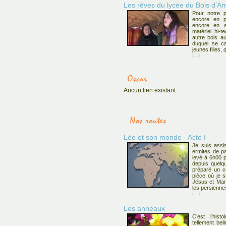
Les rêves du lycée du Bois d’Am
Pour notre p
encore en pr
encore en a
matériel hi-t
autre bois a
duquel se ca
jeunes filles
(...)
Aucun lien existant
Léo et son monde - Acte I
Je suis assi
ermites de pa
levé à 6h00 p
depuis quelqu
préparé un co
pièce où je s
Jésus et Mari
les persiennes
(...)
Les anneaux
C’est l’hist
tellement be