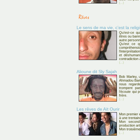
(...)
Le sens de ma vie, c’est la religi
Qu’est-ce qu
êtres ou banni
autre personn
Qu’est ce q
compréhensi
l’interprétati
et déshumani
contradiction
(...)
Alioune dit Sly Sajah
Bob Marley, u
Ahmadou Bam
nous regarde
trompent pas
l’écoute qui 
frère.
(...)
Les rêves de Aït Ourir
Mon premier e
à une trentai
Mon second
production art
Mon troisième
(...)