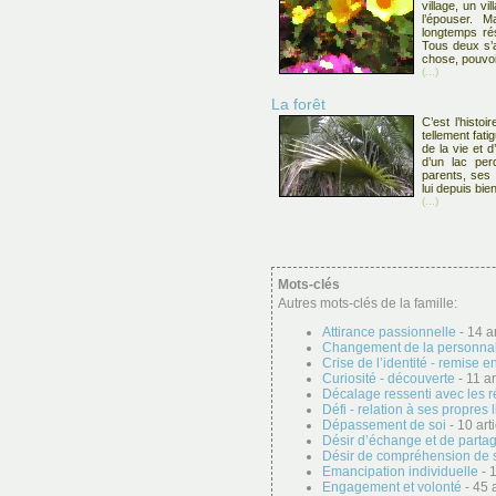
village, un vi
l’épouser. M
longtemps ré
Tous deux s’a
chose, pouvoi
(...)
La forêt
C’est l’histoi
tellement fati
de la vie et 
d’un lac per
parents, ses 
lui depuis bie
(...)
Mots-clés
Autres mots-clés de la famille:
Attirance passionnelle
- 14 ar
Changement de la personnal
Crise de l’identité - remise e
Curiosité - découverte
- 11 ar
Décalage ressenti avec les r
Défi - relation à ses propres 
Dépassement de soi
- 10 arti
Désir d’échange et de parta
Désir de compréhension de 
Emancipation individuelle
- 1
Engagement et volonté
- 45 a