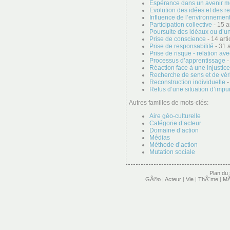
Espérance dans un avenir me
Evolution des idées et des r
Influence de l’environnement 
Participation collective
- 15 ar
Poursuite des idéaux ou d’u
Prise de conscience
- 14 arti
Prise de responsabilité
- 31 a
Prise de risque - relation ave
Processus d’apprentissage
-
Réaction face à une injustice
Recherche de sens et de vér
Reconstruction individuelle
-
Refus d’une situation d’imp
Autres familles de mots-clés:
Aire géo-culturelle
Catégorie d’acteur
Domaine d’action
Médias
Méthode d’action
Mutation sociale
Plan du 
GÃ©o
|
Acteur
|
Vie
|
ThÃ¨me
|
MÃ