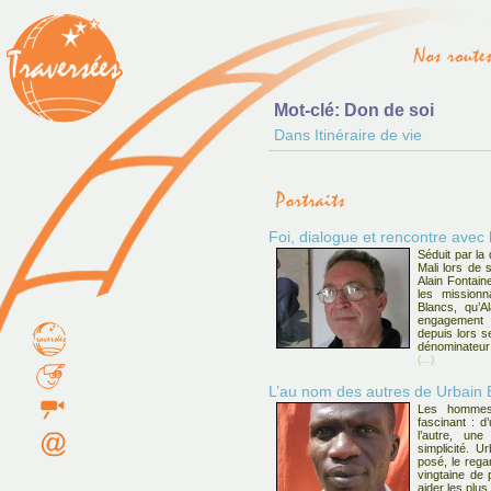
Mot-clé: Don de soi
Dans Itinéraire de vie
Foi, dialogue et rencontre avec 
Séduit par la
Mali lors de 
Alain Fontain
les missionn
Blancs, qu’A
engagement r
depuis lors se
dénominateu
(...)
L’au nom des autres de Urbain 
Les hommes
fascinant : d
l’autre, une
simplicité. U
posé, le rega
vingtaine de 
aider les plu