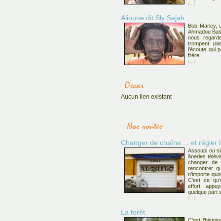
(...)
Alioune dit Sly Sajah
Bob Marley, u
Ahmadou Bam
nous regarde
trompent pas
l’écoute qui 
frère.
(...)
Aucun lien existant
Changer de chaîne ... et régler 
Assoupi ou si
âneries télév
changer de 
rencontrer q
n’importe quo
C’est ce qu’
effort : appu
quelque part s
(...)
La forêt
C’est l’histoi