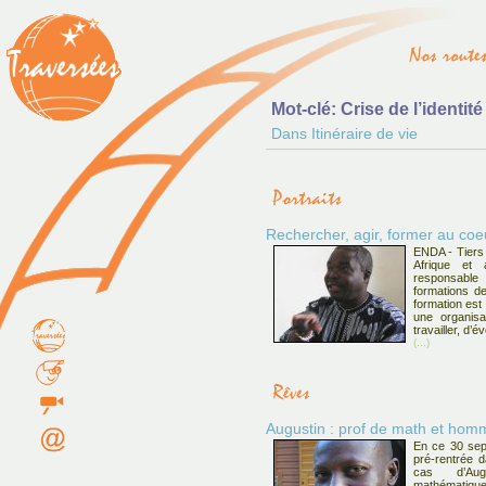
Mot-clé: Crise de l’identit
Dans Itinéraire de vie
Rechercher, agir, former au c
ENDA - Tiers
Afrique et
responsabl
formations de
formation est 
une organisa
travailler, d’
(...)
Augustin : prof de math et homm
En ce 30 sept
pré-rentrée d
cas d’Aug
mathématiqu