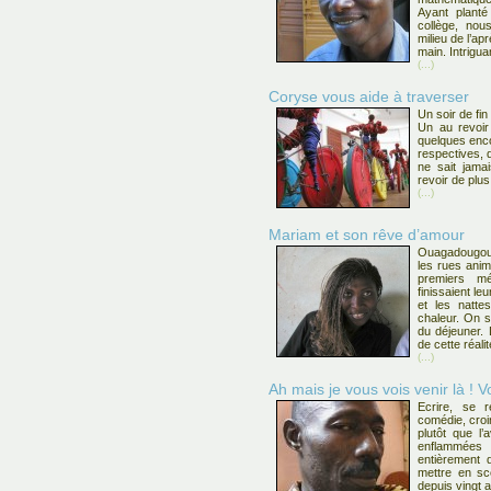
Ayant plant
collège, nou
milieu de l’ap
main. Intrigu
(...)
Coryse vous aide à traverser
Un soir de fin
Un au revoir
quelques enco
respectives, q
ne sait jama
revoir de plu
(...)
Mariam et son rêve d’amour
Ouagadougou.
les rues animé
premiers mé
finissaient le
et les natte
chaleur. On s
du déjeuner. 
de cette réalit
(...)
Ah mais je vous vois venir là ! V
Ecrire, se r
comédie, croire
plutôt que l’
enflammée
entièrement 
mettre en sc
depuis vingt 