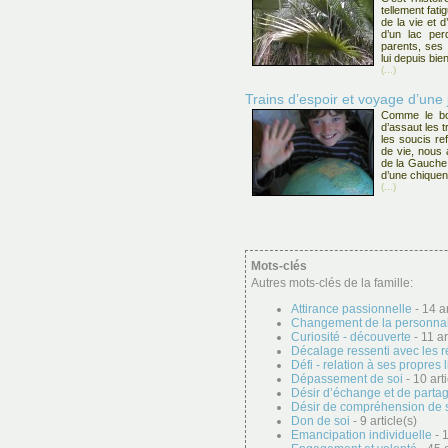
tellement fati
de la vie et 
d’un lac per
parents, ses 
lui depuis bie
(...)
Trains d’espoir et voyage d’une 
Comme le bo
d’assaut les t
les soucis re
de vie, nous 
de la Gauche,
d’une chiquena
(...)
Mots-clés
Autres mots-clés de la famille:
Attirance passionnelle
- 14 ar
Changement de la personnal
Curiosité - découverte
- 11 ar
Décalage ressenti avec les r
Défi - relation à ses propres 
Dépassement de soi
- 10 arti
Désir d’échange et de parta
Désir de compréhension de 
Don de soi
- 9 article(s)
Emancipation individuelle
- 1