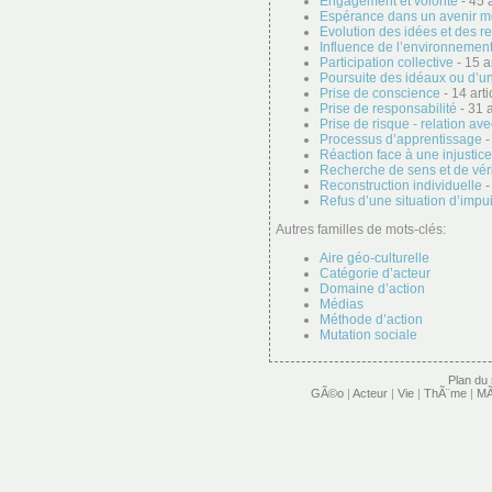
Engagement et volonté
- 45 a
Espérance dans un avenir me
Evolution des idées et des r
Influence de l’environnement 
Participation collective
- 15 ar
Poursuite des idéaux ou d’u
Prise de conscience
- 14 arti
Prise de responsabilité
- 31 a
Prise de risque - relation ave
Processus d’apprentissage
-
Réaction face à une injustice
Recherche de sens et de vér
Reconstruction individuelle
-
Refus d’une situation d’imp
Autres familles de mots-clés:
Aire géo-culturelle
Catégorie d’acteur
Domaine d’action
Médias
Méthode d’action
Mutation sociale
Plan du 
GÃ©o
|
Acteur
|
Vie
|
ThÃ¨me
|
MÃ