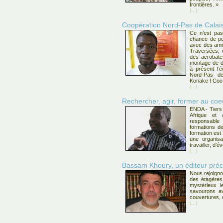
frontières. »
(...)
Coopération Nord-Pas de Calais
Ce n’est pas
chance de po
avec des amis
Traversées, d
des acrobates
montage de d
à présent l’é
Nord-Pas d
Konake ! Coco
(...)
Rechercher, agir, former au c
ENDA - Tiers
Afrique et
responsabl
formations de
formation est 
une organisa
travailler, d’
(...)
Bassam Khoury, un éditeur préc
Nous rejoign
des étagères 
mystérieux 
savourons av
couvertures, 
(...)