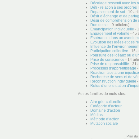
Décalage ressenti avec les r
Défi - relation à ses propres 
Dépassement de soi
- 10 arti
Désir d’échange et de parta
Désir de compréhension de 
Don de soi
- 9 article(s)
Emancipation individuelle
- 1
Engagement et volonté
- 45 a
Espérance dans un avenir me
Evolution des idées et des r
Influence de l’environnement 
Participation collective
- 15 ar
Poursuite des idéaux ou d’u
Prise de conscience
- 14 arti
Prise de responsabilité
- 31 a
Processus d’apprentissage
-
Réaction face à une injustice
Recherche de sens et de vér
Reconstruction individuelle
-
Refus d’une situation d’imp
Autres familles de mots-clés:
Aire géo-culturelle
Catégorie d’acteur
Domaine d’action
Médias
Méthode d’action
Mutation sociale
Plan du 