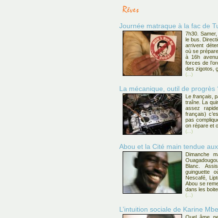
Journée matraque à la fac de T
7h30. Samer,
le bus. Direct
arrivent déte
où se prépare
à 16h avenue
forces de l’o
des zigotos, ç
(...)
La mécanique, outil de progrès 
Le
français
, p
traîne. La qui
assez rapid
français) c’e
pas compliqué
on répare et 
(...)
Abou et la Cité main tendue au
Dimanche ma
Ouagadougou, 
Blanc. Assi
guinguette 
Nescafé, Lipt
Abou se remet
dans les boite
(...)
L’intuition sociale de Karine M
Quel âme pe