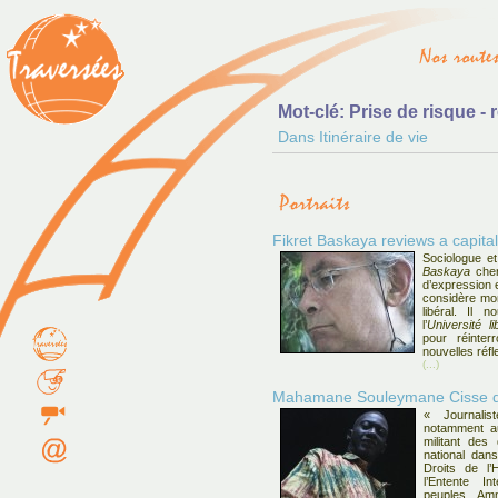
Mot-clé: Prise de risque - r
Dans Itinéraire de vie
Fikret Baskaya reviews a capita
Sociologue et
Baskaya
cher
d’expression e
considère mon
libéral. Il 
l’
Université li
pour réinte
nouvelles réfl
(...)
Mahamane Souleymane Cisse di
« Journalis
notamment au 
militant des
national dan
Droits de l
l’Entente In
peuples, Amn