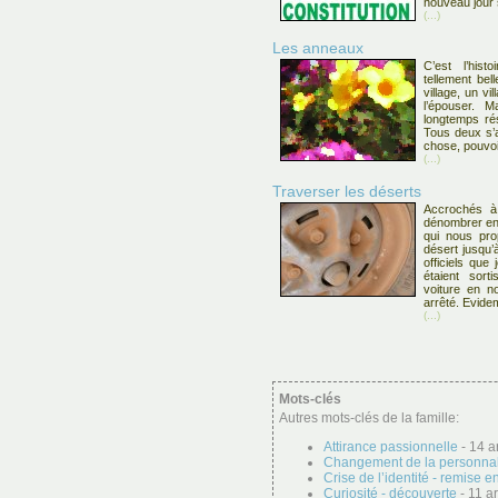
nouveau jour 
(...)
Les anneaux
C’est l’hist
tellement be
village, un vi
l’épouser. M
longtemps ré
Tous deux s’a
chose, pouvoi
(...)
Traverser les déserts
Accrochés à 
dénombrer ent
qui nous pro
désert jusqu’
officiels que 
étaient sorti
voiture en no
arrêté. Evid
(...)
Mots-clés
Autres mots-clés de la famille:
Attirance passionnelle
- 14 ar
Changement de la personnal
Crise de l’identité - remise e
Curiosité - découverte
- 11 ar