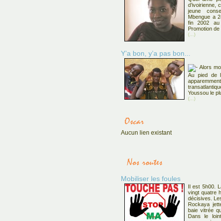
d’ivoirienne, 
jeune cons
Mbengue a 24
fin 2002 au
Promotion de 
(...)
Y’a bon, y’a pas bon...
Alors mo
Au pied de l
apparemment q
transatlantiq
Youssou le plu
(...)
Aucun lien existant
Mobiliser les foules
Il est 5h00. 
vingt quatre 
décisives. Le
Rockaya jett
baie vitrée q
Dans le loin