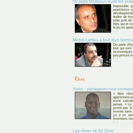
Mostafa Mattaoui revoit les pra
Impossible 
expérience qu
développemen
tirelire de t
stop, puis de
êtes qui et vo
le jeu en optan
(...)
Mehdi Lahlou a tout d’un homme 
On parle d’h
tout qui sont
économiques q
peu pressé ma
(...)
Victor : partageons nos connais
« Mon rêve 
apprennent au
d’une calcule
jamais. « Le 
prend pas le
invente sans 
ça a un sens
inventions no
(...)
Les rêves de Aït Ourir