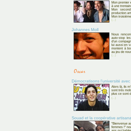
Mon premier e
à une trentai
Mon second
production art
Mon troisième
(...)
Johannes Moll
Nous rencont
auto-stop le
d’un compagn
lui aussi en 
montent à bo
au jeu de nou
(...)
Démocratisons l’université avec
Alors là, ils m
sont très mobi
plus ce sont d
(...)
Souad et la coopérative artisan
"Bienvenue au
femmes !" nou
ans qui habite