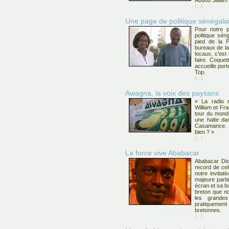
Abdou Salam
(...)
Une page de politique sénégal
Pour notre 
politique sé
pied de la P
bureaux de l
locaux, c’est
faire. Coquett
accueille por
Top.
(...)
Awagna, la voix des paysans
« La radio ru
William et Fra
tour du monde
une halte dan
Casamance. A
bien ? »
(...)
La force vive Ababacar
Ababacar Dio
record de cel
notre invitat
majeure part
écran et sa b
breton que n
les grande
pratiquement
bretonnes.
(...)