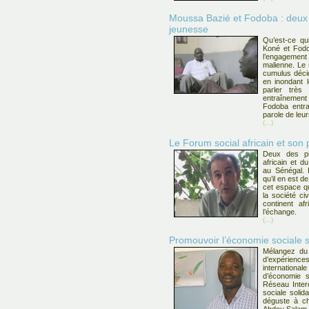
Moussa Bazié et Fodoba : deux
jeunesse
Qu’est-ce qu
Koné et Fodo
l’engagemen
malienne. Le 
cumulus décid
en inondant 
parler très
entraînemen
Fodoba entra
parole de leu
(...)
Le Forum social africain et son p
Deux des pil
africain et d
au Sénégal. 
qu’il en est d
cet espace qu
la société ci
continent af
l’échange.
(...)
Promouvoir l’économie sociale s
Mélangez du 
d’expérience
internation
d’économie s
Réseau Inter
sociale solid
déguste à cha