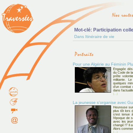
Mot-clé: Participation coll
Dans Itinéraire de vie
Pour une Algérie au Féminin Plur
Engagée dès 
du Code de la
prête volont
militante. L
quelques min
d’un combat 
dans l’actuali
(...)
La jeunesse s’organise avec G
Heureuse sur
plus tôt lors
s’est tenue à
l’époque de 
avec les jeune
changé !? Il a
Alors commen
(...)