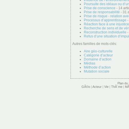
Influence de l’environnement 
Poursuite des idéaux ou d’u
Prise de conscience
- 14 arti
Prise de responsabilité
- 31 a
Prise de risque - relation ave
Processus d’apprentissage
-
Réaction face à une injustice
Recherche de sens et de vér
Reconstruction individuelle
-
Refus d’une situation d’imp
Autres familles de mots-clés:
Aire géo-culturelle
Catégorie d’acteur
Domaine d’action
Médias
Méthode d’action
Mutation sociale
Plan du 
GÃ©o
|
Acteur
|
Vie
|
ThÃ¨me
|
MÃ