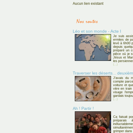
Aucun lien existant
Léo et son monde - Acte I
Je suis assi
ermites de pa
levé à 6h00 p
depuis quelqu
préparé un co
pièce où je s
Jésus et Mari
les persiennes
(...)
Traverser les déserts... deuxi
J’avais du m
compte parce
voiture et que
vitre en trai
visage l’emp
gardais toujo
(...)
Ah ! Partir !
Ca faisait p
préparai
inéluctableme
simultaném
grimper dans 