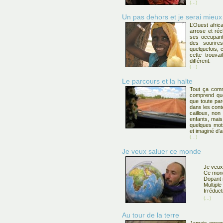
(...)
Un pas dehors et je serai mieu
L’Ouest afri
arrose et réc
ses occupant
des sourires
quelquefois, 
cette trouvai
différent.
(...)
Le parcours et la halte
Tout ça com
comprend que 
que toute pa
dans les cont
cailloux, non
enfants, mais
quelques mot
et imaginé d’
(...)
Je veux saluer ce monde
Je veux
Ce mond
Dopant n
Multiple à
Irréducti
(...)
Au tour de la terre