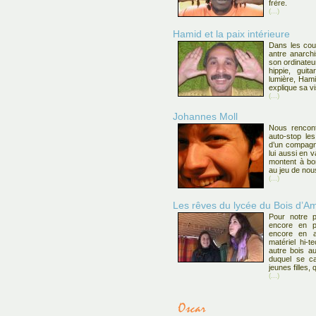
frère.
(...)
Hamid et la paix intérieure
Dans les cou
antre anarchi
son ordinateur
hippie, guit
lumière, Hami
explique sa v
(...)
Johannes Moll
Nous rencont
auto-stop le
d’un compagn
lui aussi en 
montent à bo
au jeu de nou
(...)
Les rêves du lycée du Bois d’Am
Pour notre p
encore en pr
encore en a
matériel hi-t
autre bois a
duquel se ca
jeunes filles
(...)