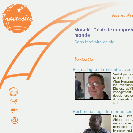
Mot-clé: Désir de compréh
monde
Dans Itinéraire de vie
Foi, dialogue et rencontre avec 
Séduit par la
Mali lors de 
Alain Fontain
les missionn
Blancs, qu’A
engagement r
depuis lors se
dénominateu
(...)
Rechercher, agir, former au c
ENDA - Tiers
Afrique et
responsabl
formations de
formation est 