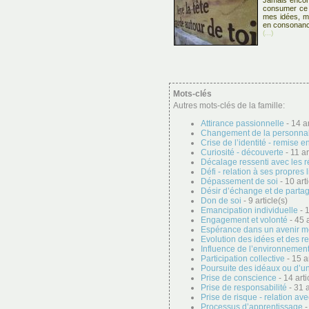
Jamais encore
consumer ce s
mes idées, m
en consonance
(...)
Mots-clés
Autres mots-clés de la famille:
Attirance passionnelle
- 14 ar
Changement de la personnal
Crise de l’identité - remise e
Curiosité - découverte
- 11 ar
Décalage ressenti avec les r
Défi - relation à ses propres 
Dépassement de soi
- 10 arti
Désir d’échange et de parta
Don de soi
- 9 article(s)
Emancipation individuelle
- 1
Engagement et volonté
- 45 a
Espérance dans un avenir me
Evolution des idées et des r
Influence de l’environnement 
Participation collective
- 15 ar
Poursuite des idéaux ou d’u
Prise de conscience
- 14 arti
Prise de responsabilité
- 31 a
Prise de risque - relation ave
Processus d’apprentissage
-