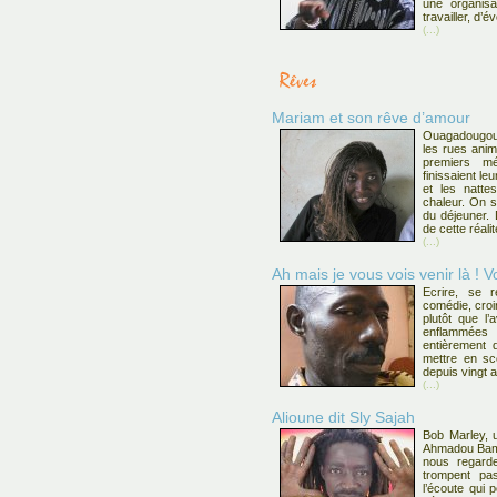
une organisa
travailler, d’
(...)
Mariam et son rêve d’amour
Ouagadougou.
les rues animé
premiers mé
finissaient le
et les natte
chaleur. On s
du déjeuner. 
de cette réalit
(...)
Ah mais je vous vois venir là ! V
Ecrire, se r
comédie, croire
plutôt que l’
enflammée
entièrement 
mettre en sc
depuis vingt 
(...)
Alioune dit Sly Sajah
Bob Marley, u
Ahmadou Bam
nous regarde
trompent pas
l’écoute qui 