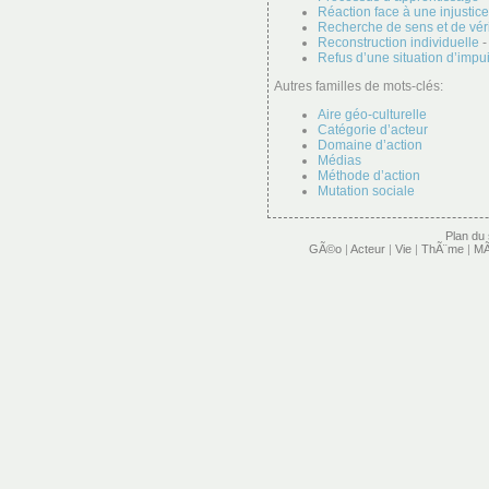
Réaction face à une injustice
Recherche de sens et de vér
Reconstruction individuelle
-
Refus d’une situation d’imp
Autres familles de mots-clés:
Aire géo-culturelle
Catégorie d’acteur
Domaine d’action
Médias
Méthode d’action
Mutation sociale
Plan du 
GÃ©o
|
Acteur
|
Vie
|
ThÃ¨me
|
MÃ