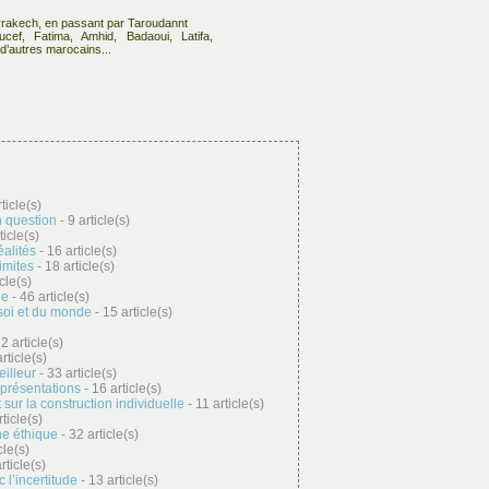
rrakech, en passant par Taroudannt
cef, Fatima, Amhid, Badaoui, Latifa,
 d’autres marocains...
ticle(s)
n question
- 9 article(s)
ticle(s)
éalités
- 16 article(s)
limites
- 18 article(s)
cle(s)
ge
- 46 article(s)
soi et du monde
- 15 article(s)
2 article(s)
rticle(s)
illeur
- 33 article(s)
eprésentations
- 16 article(s)
sur la construction individuelle
- 11 article(s)
ticle(s)
ne éthique
- 32 article(s)
cle(s)
rticle(s)
c l’incertitude
- 13 article(s)