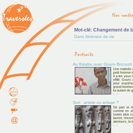
Mot-clé: Changement de l
Dans Itinéraire de vie
Au théatre avec Gouro Bocoum
Une matinée d
petit homme d
Il a les yeux 
effilé. Gouro
pour exprime
grand bonheur
lui autant de g
(...)
Sori : artiste ou artisan ?
De part et d
comme en ava
toutes plus co
lavent, rince
alentours, la l
(...)