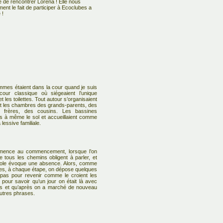
 de rencontrer Lorena ! Elle nous
ent le fait de participer à Ecoclubes a
 !
mmes étaient dans la cour quand je suis
cour classique où siégeaient l’unique
et les toilettes. Tout autour s’organisaient
t les chambres des grands-parents, des
s frères, des cousins. Les bassines
s à même le sol et accueillaient comme
 lessive familiale.
mence au commencement, lorsque l’on
tous les chemins obligent à parler, et
role évoque une absence. Alors, comme
es, à chaque étape, on dépose quelques
 pas pour revenir comme le croient les
 pour savoir qu’un jour on était là avec
s et qu’après on a marché de nouveau
autres phrases.