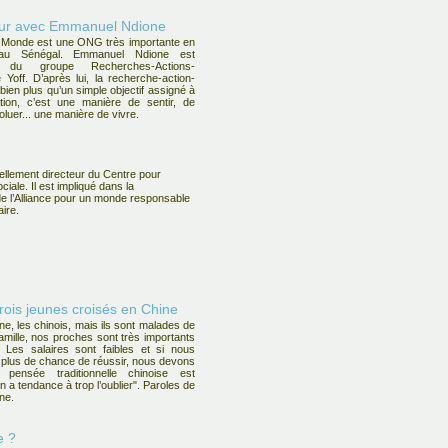
oeur avec Emmanuel Ndione
 Monde est une ONG très importante en
 au Sénégal. Emmanuel Ndione est
e du groupe Recherches-Actions-
 Yoff. D’après lui, la recherche-action-
bien plus qu’un simple objectif assigné à
tion, c’est une manière de sentir, de
évoluer... une manière de vivre.
uellement directeur du Centre pour
ciale. Il est impliqué dans la
de l’Alliance pour un monde responsable
aire.
rois jeunes croisés en Chine
ne, les chinois, mais ils sont malades de
 famille, nos proches sont très importants
. Les salaires sont faibles et si nous
 plus de chance de réussir, nous devons
a pensée traditionnelle chinoise est
 a tendance à trop l’oublier". Paroles de
ne.
e ?