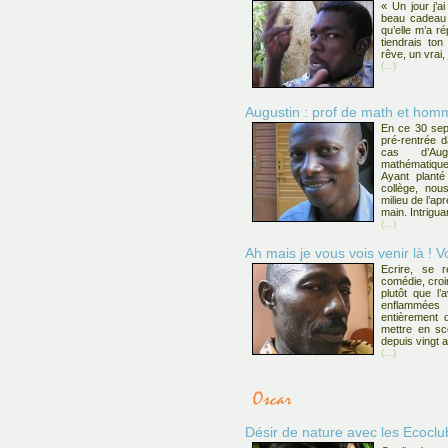
« Un jour j’a
beau cadeau q
qu’elle m’a ré
tiendrais ton
rêve, un vrai, 
(...)
Augustin : prof de math et homm
En ce 30 sept
pré-rentrée d
cas d’Aug
mathématiqu
Ayant plant
collège, nou
milieu de l’ap
main. Intrigu
(...)
Ah mais je vous vois venir là ! V
Ecrire, se r
comédie, croire
plutôt que l’
enflammée
entièrement 
mettre en sc
depuis vingt 
(...)
Désir de nature avec les Ecocl