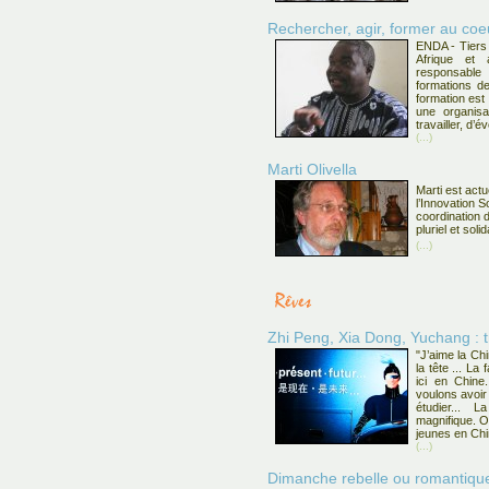
Rechercher, agir, former au c
ENDA - Tiers
Afrique et
responsabl
formations de
formation est 
une organisa
travailler, d’
(...)
Marti Olivella
Marti est act
l’Innovation So
coordination 
pluriel et solid
(...)
Zhi Peng, Xia Dong, Yuchang : t
"J’aime la Chi
la tête ... La
ici en Chine
voulons avoir
étudier... L
magnifique. On
jeunes en Chi
(...)
Dimanche rebelle ou romantiqu