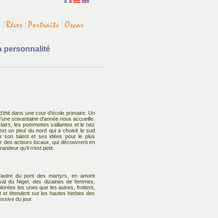
a personnalité
’été dans une cour d’école primaire. Un
’une soixantaine d’année nous accueille.
clairs, les pommettes saillantes et le nez
 est un peul du nord qui a choisit le sud
r son talent et ses idées pour le plus
 des acteurs locaux, qui découvrent en
randeur qu’il n’est petit.
’autre du pont des martyrs, en amont
l du Niger, des dizaines de femmes,
lorées les unes que les autres, frottent,
nt et étendent sur les hautes herbes des
essive du jour.