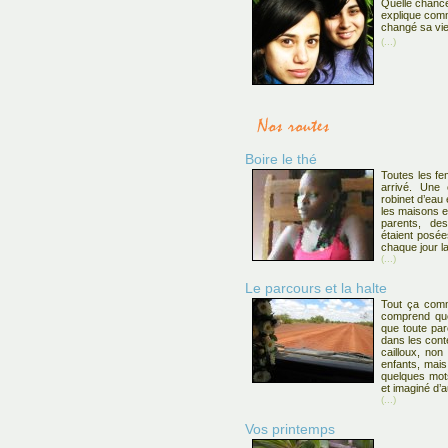
Quelle chance
explique comm
changé sa vie
(...)
Boire le thé
Toutes les fe
arrivé. Une 
robinet d’eau 
les maisons e
parents, de
étaient posée
chaque jour la
(...)
Le parcours et la halte
Tout ça com
comprend que 
que toute pa
dans les cont
cailloux, non
enfants, mais
quelques mot
et imaginé d’
(...)
Vos printemps