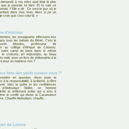
i demandé à ma mère quel était le plus
ue je pouvais lui faire. Et tu sais ce
pondu ? Elle a dit : Ce sera le jour où je
 enfant dans mes bras. Alors si j’ai un
je crois que c’est celui-là. »
e d’intérieur
embre, les enseignants effectuent leur
ans tous les bahuts du Bénin. C’est le
ustin Attoulou, professeur de
es au collège d’Afrique de Cotonou.
é notre camp de base dans le même
s le croisons, en impromptu, au beau
rès-midi, avec un livre de philosophie à la
ant pour un matheux non ?
ous êtes des petits curieux vous !?
emettre en question, rêver, jouer la
 à la responsabilité, à la liberté, à l’être
avoir. Voici la quête et les confidences
s d’Abdoulaye Sidibe, un homme
drôle et drôlement entier qui a tenu à
ène le conflit qui divise la Casamance
ans. Chauffe Abdoulaye, chauffe....
ubes de Lorena