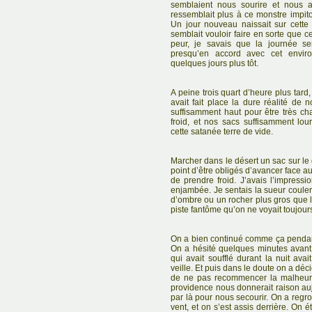
semblaient nous sourire et nous acc
ressemblait plus à ce monstre impito
Un jour nouveau naissait sur cette 
semblait vouloir faire en sorte que c
peur, je savais que la journée ser
presqu’en accord avec cet envir
quelques jours plus tôt.
A peine trois quart d’heure plus tard
avait fait place la dure réalité de n
suffisamment haut pour être très cha
froid, et nos sacs suffisamment lo
cette satanée terre de vide.
Marcher dans le désert un sac sur le 
point d’être obligés d’avancer face a
de prendre froid. J’avais l’impres
enjambée. Je sentais la sueur couler
d’ombre ou un rocher plus gros que le
piste fantôme qu’on ne voyait toujour
On a bien continué comme ça pendant
On a hésité quelques minutes avant
qui avait soufflé durant la nuit avait
veille. Et puis dans le doute on a déc
de ne pas recommencer la malheureu
providence nous donnerait raison au
par là pour nous secourir. On a regr
vent, et on s’est assis derrière. On é