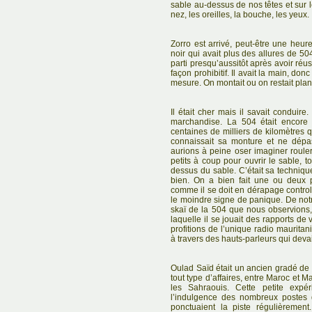
sable au-dessus de nos têtes et sur l
nez, les oreilles, la bouche, les yeux.
Zorro est arrivé, peut-être une heure
noir qui avait plus des allures de 5
parti presqu’aussitôt après avoir réuss
façon prohibitif. Il avait la main, do
mesure. On montait ou on restait plan
Il était cher mais il savait conduire
marchandise. La 504 était encore
centaines de milliers de kilomètres q
connaissait sa monture et ne dépa
aurions à peine oser imaginer rouler 
petits à coup pour ouvrir le sable, to
dessus du sable. C’était sa technique
bien. On a bien fait une ou deux pe
comme il se doit en dérapage contro
le moindre signe de panique. De notre
skaï de la 504 que nous observions, a
laquelle il se jouait des rapports de
profitions de l’unique radio mauritan
à travers des hauts-parleurs qui dev
Oulad Saïd était un ancien gradé de 
tout type d’affaires, entre Maroc et Mau
les Sahraouis. Cette petite expér
l’indulgence des nombreux postes 
ponctuaient la piste régulièremen