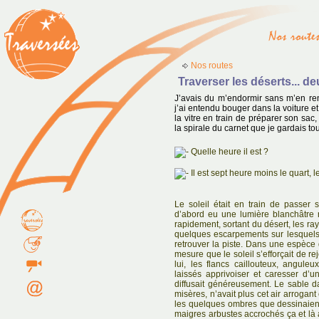
Nos routes
Traverser les déserts... 
J’avais du m’endormir sans m’en r
j’ai entendu bouger dans la voiture et
la vitre en train de préparer son sac,
la spirale du carnet que je gardais to
Quelle heure il est ?
Il est sept heure moins le quart, le
Le soleil était en train de passer 
d’abord eu une lumière blanchâtre r
rapidement, sortant du désert, les r
quelques escarpements sur lesquels 
retrouver la piste. Dans une espèce
mesure que le soleil s’efforçait de 
lui, les flancs caillouteux, angul
laissés apprivoiser et caresser d’
diffusait généreusement. Le sable 
misères, n’avait plus cet air arrogant 
les quelques ombres que dessinaient 
maigres arbustes accrochés ça et là 