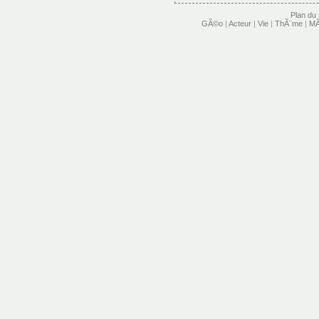
Plan du 
GÃ©o
|
Acteur
|
Vie
|
ThÃ¨me
|
MÃ