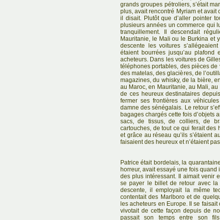
grands groupes pétroliers, s’était mar
plus, avait rencontré Myriam et avait 
il disait. Plutôt que d’aller pointer t
plusieurs années un commerce qui lu
tranquillement. Il descendait régu
Mauritanie, le Mali ou le Burkina et y
descente les voitures s’allégeaien
étaient bourrées jusqu’au plafond e
acheteurs. Dans les voitures de Gille
téléphones portables, des pièces de 
des matelas, des glacières, de l’outil
magazines, du whisky, de la bière, en
au Maroc, en Mauritanie, au Mali, au 
de ces heureux destinataires depui
fermer ses frontières aux véhicul
damne des sénégalais. Le retour s’effe
bagages chargés cette fois d’objets a
sacs, de tissus, de colliers, de b
cartouches, de tout ce qui ferait de
et grâce au réseau qu’ils s’étaient au
faisaient des heureux et n’étaient pa
Patrice était bordelais, la quarantaine
horreur, avait essayé une fois quand il
des plus intéressant. Il aimait venir 
se payer le billet de retour avec la 
descente, il employait la même tec
contentait des Marlboro et de quelqu
les acheteurs en Europe. Il se faisa
vivotait de cette façon depuis de 
passait son temps entre son fils,