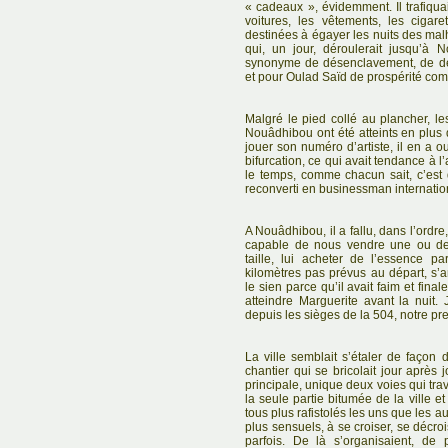
« cadeaux », évidemment. Il trafiqua
voitures, les vêtements, les cigar
destinées à égayer les nuits des mal
qui, un jour, déroulerait jusqu’à 
synonyme de désenclavement, de dé
et pour Oulad Saïd de prospérité com
Malgré le pied collé au plancher, l
Nouâdhibou ont été atteints en plus
jouer son numéro d’artiste, il en a 
bifurcation, ce qui avait tendance à l
le temps, comme chacun sait, c’est d
reconverti en businessman internatio
A Nouâdhibou, il a fallu, dans l’ordre
capable de nous vendre une ou de
taille, lui acheter de l’essence p
kilomètres pas prévus au départ, s’
le sien parce qu’il avait faim et fin
atteindre Marguerite avant la nuit.
depuis les sièges de la 504, notre prem
La ville semblait s’étaler de faço
chantier qui se bricolait jour après
principale, unique deux voies qui tra
la seule partie bitumée de la ville e
tous plus rafistolés les uns que les 
plus sensuels, à se croiser, se décroi
parfois. De là s’organisaient, de 