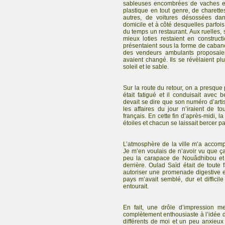
sableuses encombrées de vaches et
plastique en tout genre, de charette
autres, de voitures désossées dan
domicile et à côté desquelles parfoi
du temps un restaurant. Aux ruelles,
mieux loties restaient en construct
présentaient sous la forme de cabane
des vendeurs ambulants proposaien
avaient changé. Ils se révèlaient p
soleil et le sable.
Sur la route du retour, on a presque
était fatigué et il conduisait avec b
devait se dire que son numéro d’arti
les affaires du jour n’iraient de 
français. En cette fin d’après-midi, 
étoiles et chacun se laissait bercer pa
L’atmosphère de la ville m’a acco
Je m’en voulais de n’avoir vu que ç
peu la carapace de Nouâdhibou et 
derrière. Oulad Saïd était de tout
autoriser une promenade digestive e
pays m’avait semblé, dur et difficil
entourait.
En fait, une drôle d’impression me
complètement enthousiaste à l’idée d
différents de moi et un peu anxieux 