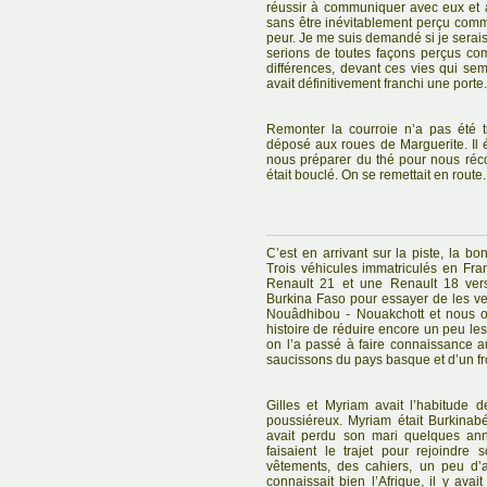
réussir à communiquer avec eux et
sans être inévitablement perçu comme
peur. Je me suis demandé si je serais 
serions de toutes façons perçus co
différences, devant ces vies qui sem
avait définitivement franchi une port
Remonter la courroie n’a pas été 
déposé aux roues de Marguerite. Il ét
nous préparer du thé pour nous réco
était bouclé. On se remettait en route.
C’est en arrivant sur la piste, la bo
Trois véhicules immatriculés en Fr
Renault 21 et une Renault 18 ver
Burkina Faso pour essayer de les ven
Nouâdhibou - Nouakchott et nous on
histoire de réduire encore un peu les
on l’a passé à faire connaissance a
saucissons du pays basque et d’un 
Gilles et Myriam avait l’habitude
poussiéreux. Myriam était Burkinab
avait perdu son mari quelques anné
faisaient le trajet pour rejoindre 
vêtements, des cahiers, un peu d’
connaissait bien l’Afrique, il y ava