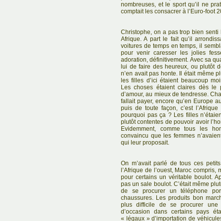
nombreuses, et le sport qu’il ne pra
comptait les consacrer à l’Euro-foot 
Christophe, on a pas trop bien senti 
Afrique. A part le fait qu’il arrond
voitures de temps en temps, il sembl
pour venir caresser les jolies fes
adoration, définitivement. Avec sa qu
lui de faire des heureux, ou plutôt 
n’en avait pas honte. Il était même p
les filles d’ici étaient beaucoup 
Les choses étaient claires dès le p
d’amour, au mieux de tendresse. Chacun
fallait payer, encore qu’en Europe aus
puis de toute façon, c’est l’Afrique
pourquoi pas ça ? Les filles n’étai
plutôt contentes de pouvoir avoir l’h
Evidemment, comme tous les hom
convaincu que les femmes n’avaien
qui leur proposait.
On m’avait parlé de tous ces petits 
l’Afrique de l’ouest, Maroc compris, m
pour certains un véritable boulot. Ap
pas un sale boulot. C’était même plutôt
de se procurer un téléphone por
chaussures. Les produits bon march
plus difficile de se procurer une
d’occasion dans certains pays étai
« légaux » d’importation de véhicule