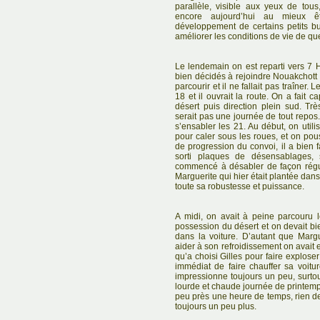
parallèle, visible aux yeux de tous
encore aujourd’hui au mieux ê
développement de certains petits b
améliorer les conditions de vie de qu
Le lendemain on est reparti vers 7
bien décidés à rejoindre Nouakchott 
parcourir et il ne fallait pas traîner. 
18 et il ouvrait la route. On a fait c
désert puis direction plein sud. T
serait pas une journée de tout repos.
s’ensabler les 21. Au début, on utili
pour caler sous les roues, et on pouss
de progression du convoi, il a bien
sorti plaques de désensablages, 
commencé à désabler de façon régul
Marguerite qui hier était plantée dans 
toute sa robustesse et puissance.
A midi, on avait à peine parcouru le
possession du désert et on devait b
dans la voiture. D’autant que Marg
aider à son refroidissement on avait
qu’a choisi Gilles pour faire exploser
immédiat de faire chauffer sa voit
impressionne toujours un peu, surto
lourde et chaude journée de printemps
peu près une heure de temps, rien de
toujours un peu plus.