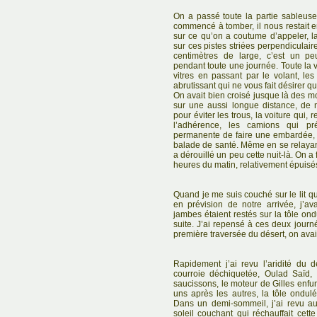
On a passé toute la partie sableuse
commencé à tomber, il nous restait e
sur ce qu’on a coutume d’appeler, l
sur ces pistes striées perpendiculair
centimètres de large, c’est un p
pendant toute une journée. Toute la 
vitres en passant par le volant, le
abrutissant qui ne vous fait désirer qu
On avait bien croisé jusque là des 
sur une aussi longue distance, de nu
pour éviter les trous, la voiture qui,
l’adhérence, les camions qui préf
permanente de faire une embardée, c
balade de santé. Même en se relayan
a dérouillé un peu cette nuit-là. On 
heures du matin, relativement épuisés
Quand je me suis couché sur le lit q
en prévision de notre arrivée, j’a
jambes étaient restés sur la tôle ond
suite. J’ai repensé à ces deux journ
première traversée du désert, on avai
Rapidement j’ai revu l’aridité du dé
courroie déchiquetée, Oulad Saïd,
saucissons, le moteur de Gilles enfum
uns après les autres, la tôle ondulée
Dans un demi-sommeil, j’ai revu au
soleil couchant qui réchauffait ce