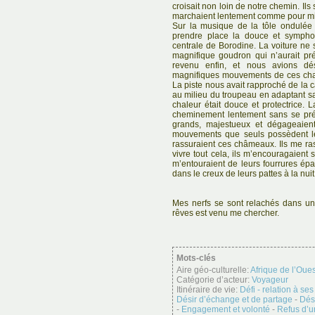
croisait non loin de notre chemin. Il
marchaient lentement comme pour mie
Sur la musique de la tôle ondulée 
prendre place la douce et sympho
centrale de Borodine. La voiture ne so
magnifique goudron qui n’aurait pr
revenu enfin, et nous avions dés
magnifiques mouvements de ces cham
La piste nous avait rapproché de la c
au milieu du troupeau en adaptant sa
chaleur était douce et protectrice. L
cheminement lentement sans se préo
grands, majestueux et dégageaien
mouvements que seuls possèdent le
rassuraient ces châmeaux. Ils me rass
vivre tout cela, ils m’encouragaient 
m’entouraient de leurs fourrures épa
dans le creux de leurs pattes à la nui
Mes nerfs se sont relachés dans un
rêves est venu me chercher.
Mots-clés
Aire géo-culturelle:
Afrique de l’Oues
Catégorie d’acteur:
Voyageur
Itinéraire de vie:
Défi - relation à ses
Désir d’échange et de partage
-
Dés
-
Engagement et volonté
-
Refus d’u