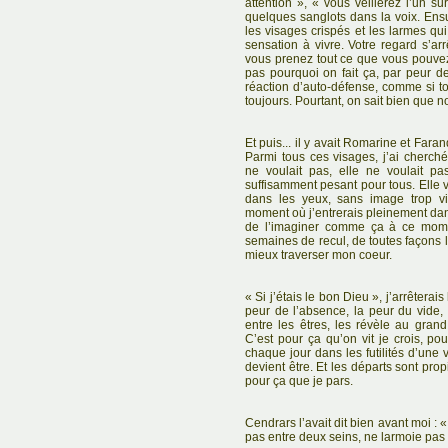
attention », « vous veillerez l’un su
quelques sanglots dans la voix. Ensu
les visages crispés et les larmes qui
sensation à vivre. Votre regard s’ar
vous prenez tout ce que vous pouvez
pas pourquoi on fait ça, par peur
réaction d’auto-défense, comme si to
toujours. Pourtant, on sait bien que n
Et puis... il y avait Romarine et Faran
Parmi tous ces visages, j’ai cherch
ne voulait pas, elle ne voulait pa
suffisamment pesant pour tous. Elle v
dans les yeux, sans image trop vio
moment où j’entrerais pleinement dan
de l’imaginer comme ça à ce momen
semaines de recul, de toutes façons l
mieux traverser mon coeur.
« Si j’étais le bon Dieu », j’arrêter
peur de l’absence, la peur du vide, é
entre les êtres, les révèle au grand
C’est pour ça qu’on vit je crois, po
chaque jour dans les futilités d’une
devient être. Et les départs sont prop
pour ça que je pars.
Cendrars l’avait dit bien avant moi : «
pas entre deux seins, ne larmoie pas 