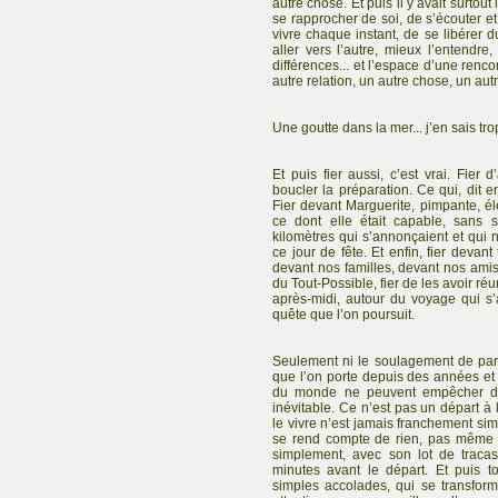
autre chose. Et puis il y avait surtou
se rapprocher de soi, de s’écouter et
vivre chaque instant, de se libérer 
aller vers l’autre, mieux l’entendr
différences... et l’espace d’une renc
autre relation, un autre chose, un au
Une goutte dans la mer... j’en sais tro
Et puis fier aussi, c’est vrai. Fier
boucler la préparation. Ce qui, dit e
Fier devant Marguerite, pimpante, él
ce dont elle était capable, sans 
kilomètres qui s’annonçaient et qui n
ce jour de fête. Et enfin, fier devan
devant nos familles, devant nos amis
du Tout-Possible, fier de les avoir ré
après-midi, autour du voyage qui s’
quête que l’on poursuit.
Seulement ni le soulagement de partir
que l’on porte depuis des années et
du monde ne peuvent empêcher de 
inévitable. Ce n’est pas un départ à 
le vivre n’est jamais franchement si
se rend compte de rien, pas même l
simplement, avec son lot de traca
minutes avant le départ. Et puis 
simples accolades, qui se transform