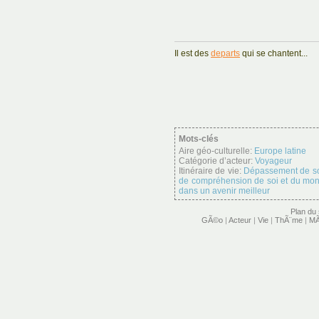
Il est des
departs
qui se chantent...
Mots-clés
Aire géo-culturelle:
Europe latine
Catégorie d’acteur:
Voyageur
Itinéraire de vie:
Dépassement de s
de compréhension de soi et du mo
dans un avenir meilleur
Plan du 
GÃ©o
|
Acteur
|
Vie
|
ThÃ¨me
|
MÃ