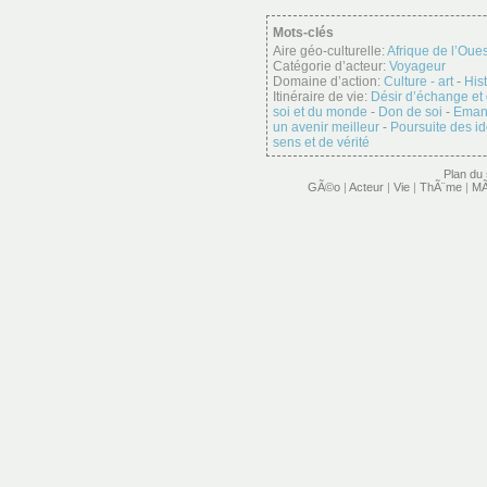
Mots-clés
Aire géo-culturelle:
Afrique de l’Oues
Catégorie d’acteur:
Voyageur
Domaine d’action:
Culture - art
-
His
Itinéraire de vie:
Désir d’échange et
soi et du monde
-
Don de soi
-
Emanc
un avenir meilleur
-
Poursuite des i
sens et de vérité
Plan du 
GÃ©o
|
Acteur
|
Vie
|
ThÃ¨me
|
MÃ