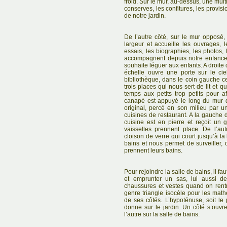
froid. Sur le mur, au-dessus, une mult
conserves, les confitures, les provis
de notre jardin.
De l’autre côté, sur le mur opposé
largeur et accueille les ouvrages, 
essais, les biographies, les photos, 
accompagnent depuis notre enfance.
souhaite léguer aux enfants. A droite 
échelle ouvre une porte sur le ciel
bibliothèque, dans le coin gauche ce
trois places qui nous sert de lit et q
temps aux petits trop petits pour af
canapé est appuyé le long du mur q
original, percé en son milieu par u
cuisines de restaurant. A la gauche 
cuisine est en pierre et reçoit un
vaisselles prennent place. De l’au
cloison de verre qui court jusqu’à la
bains et nous permet de surveiller, 
prennent leurs bains.
Pour rejoindre la salle de bains, il fau
et emprunter un sas, lui aussi d
chaussures et vestes quand on rentr
genre triangle isocèle pour les mat
de ses côtés. L’hypoténuse, soit le 
donne sur le jardin. Un côté s’ouvre
l’autre sur la salle de bains.