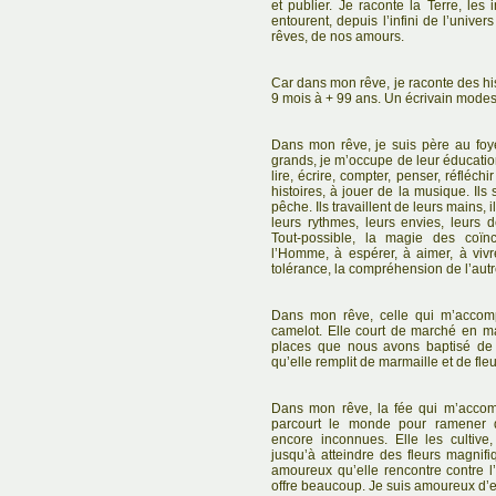
et publier. Je raconte la Terre, les
entourent, depuis l’infini de l’univer
rêves, de nos amours.
Car dans mon rêve, je raconte des hist
9 mois à + 99 ans. Un écrivain modes
Dans mon rêve, je suis père au foye
grands, je m’occupe de leur éducati
lire, écrire, compter, penser, réfléch
histoires, à jouer de la musique. Ils s
pêche. Ils travaillent de leurs mains, 
leurs rythmes, leurs envies, leurs d
Tout-possible, la magie des coïn
l’Homme, à espérer, à aimer, à viv
tolérance, la compréhension de l’autr
Dans mon rêve, celle qui m’accom
camelot. Elle court de marché en m
places que nous avons baptisé de f
qu’elle remplit de marmaille et de fle
Dans mon rêve, la fée qui m’accom
parcourt le monde pour ramener d
encore inconnues. Elle les cultive
jusqu’à atteindre des fleurs magnifiq
amoureux qu’elle rencontre contre l’
offre beaucoup. Je suis amoureux d’e