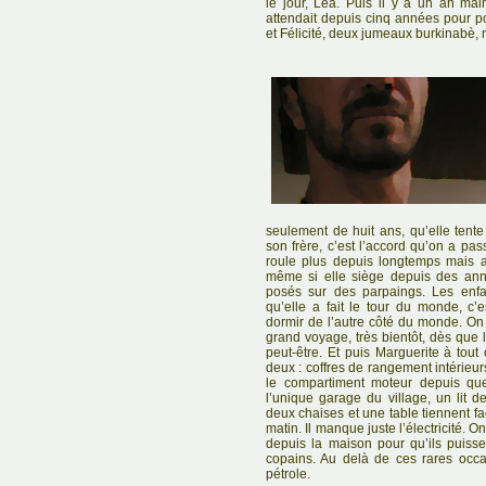
le jour, Léa. Puis il y a un an ma
attendait depuis cinq années pour p
et Félicité, deux jumeaux burkinabè, n
seulement de huit ans, qu’elle tente 
son frère, c’est l’accord qu’on a pa
roule plus depuis longtemps mais a
même si elle siège depuis des ann
posés sur des parpaings. Les enfa
qu’elle a fait le tour du monde, c’e
dormir de l’autre côté du monde. O
grand voyage, très bientôt, dès que 
peut-être. Et puis Marguerite à tout c
deux : coffres de rangement intérieurs
le compartiment moteur depuis que 
l’unique garage du village, un lit 
deux chaises et une table tiennent fac
matin. Il manque juste l’électricité. 
depuis la maison pour qu’ils puisse
copains. Au delà de ces rares occa
pétrole.