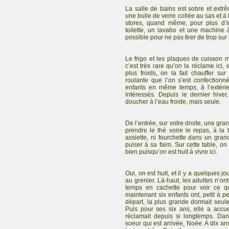
La salle de bains est sobre et ext
une bulle de verre collée au sas et à
stores, quand même, pour plus d’i
toilette, un lavabo et une machine à
possible pour ne pas tirer de trop sur 
Le frigo et les plaques de cuisson 
c’est très rare qu’on la réclame ici,
plus froids, on la fait chauffer su
roulante que l’on s’est confectionn
enfants en même temps, à l’extérieu
intéressés. Depuis le dernier hive
doucher à l’eau froide, mais seule.
De l’entrée, sur votre droite, une gra
prendre le thé voire le repas, à la 
assiette, ni fourchette dans un gra
puiser à sa faim. Sur cette table, o
bien puisqu’on est huit à vivre ici.
Oui, on est huit, et il y a quelques jou
au grenier. Là-haut, les adultes n’on
temps en cachette pour voir ce qu
maintenant six enfants ont, petit à pet
départ, la plus grande dormait seule
Puis pour ses six ans, elle a accuei
réclamait depuis si longtemps. Dan
soeur qui est arrivée, Noée. A dix an