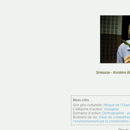
Sinkasse - frontière 
Mots-clés
Aire géo-culturelle:
Afrique de l’Oues
Catégorie d’acteur:
Voyageur
Domaine d’action:
Démographie - p
Itinéraire de vie:
Désir de compréhen
l’environnement sur la construction 
Plan du 