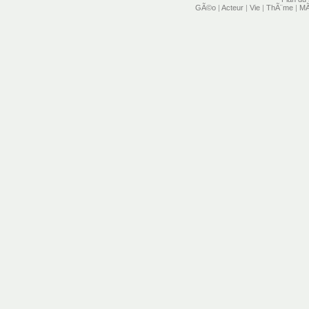
GÃ©o
|
Acteur
|
Vie
|
ThÃ¨me
|
MÃ