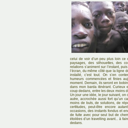
celui de voir d’un peu plus loin ce 
paysages, des silhouettes, des co
relations s’animent sur l’instant, pui
l’écran, du même côté que la ligne de
installé, c’est tout. On s’en con
humeurs commencées et finies aujou
moment. Demain, ils seront en bobi
dans mon barda itinérant. Curieux e
coup dedans, entre les deux moins de 
Un jour une idée, le jour suivant, on 
autre, accrochée aussi fort qu’un ca
moins de buts, de solutions, de répo
certitudes, peut-être encore auta
occasions, des instants fondus et en
de fuite avec pour seul but de che
étoilées d’un travelling avant... à f
dedans.