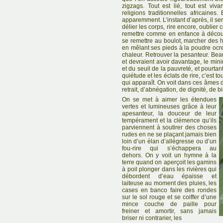
zigzags. Tout est lié, tout est viva
religions traditionnelles africaines
apparemment. L’instant d’après, il ser
délier les corps, rire encore, oublie
remettre comme en enfance à découv
se remettre au boulot, marcher des 
en mêlant ses pieds à la poudre ocre
chaleur. Retrouver la pesanteur. Bea
et devraient avoir davantage, le mi
et du seuil de la pauvreté, et pourtant
quiétude et les éclats de rire, c’est t
qui apparaît. On voit dans ces âmes 
retrait, d’abnégation, de dignité, de 
On se met à aimer les étendues
vertes et lumineuses grâce à leur
apesanteur, la douceur de leur
tempérament et la clémence qu’ils
parviennent à soutirer des choses
rudes en ne se plaçant jamais bien
loin d’un élan d’allégresse ou d’un
fou-rire qui s’échappera au
dehors. On y voit un hymne à la
terre quand on aperçoit les gamins
à poil plonger dans les rivières qui
débordent d’eau épaisse et
laiteuse au moment des pluies, les
cases en banco faire des rondes
sur le sol rouge et se coiffer d’une
mince couche de paille pour
freiner et amortir, sans jamais
briser ni contrarier, les