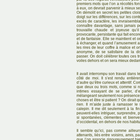
premiers mots que l’on a récoltés fon
à eux, on devrait parvenir à mieux s
On démolit en secret les petites cloi
doigt sur les différences, sur les con
excès de caractère, les invraisembl
connaître davantage, sans jamais pe
trouvaille chaude et joyeuse qu’i
provocante, persistante qui fait encore
et de fantaisie. Elle se maintient et
à échanger, et quand l’amusement arr
les rires de leur coffre à malice et o
anonyme, de se satisfaire de la di
passer. On doit célébrer toutes ces tro
voiles dehors et on sera mieux dedan
Il avait interrompu son travail dans l
côté de moi. Il s’est rendu entière
d’autre qu’être curieux et attentif. C
que deux ou trois mots, comme si 
intimes essayant de se parler, d’
mélangeant seulement nos présences. 
choses et être si patient ? On dirait 
rien. Il m’aide juste à ramasser le
calepin. Il me dit seulement à la fi
peuvent-elles intriguer, surprendre, p
si spontanées, clémentes et bienve
d’occidental, en dehors de nos habit
Il semble qu’ici, pas comme ailleur
attenants, liés entre voisins, amis, p
que l’on associe rigoureusement bie