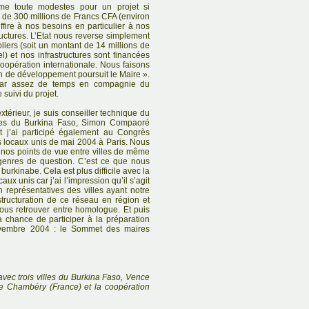
me toute modestes pour un projet si
t de 300 millions de Francs CFA (environ
ffire à nos besoins en particulier à nos
ructures. L’Etat nous reverse simplement
liers (soit un montant de 14 millions de
) et nos infrastructures sont financées
coopération internationale. Nous faisons
n de développement poursuit le Maire ».
par assez de temps en compagnie du
suivi du projet.
érieur, je suis conseiller technique du
ires du Burkina Faso, Simon Compaoré
t j’ai participé également au Congrès
 locaux unis de mai 2004 à Paris. Nous
nos points de vue entre villes de même
genres de question. C’est ce que nous
burkinabe. Cela est plus difficile avec la
x unis car j’ai l’impression qu’il s’agit
n représentatives des villes ayant notre
 structuration de ce réseau en région et
ous retrouver entre homologue. Et puis
 la chance de participer à la préparation
ovembre 2004 : le Sommet des maires
vec trois villes du Burkina Faso, Vence
 de Chambéry (France) et la coopération