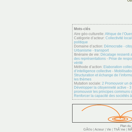
Ou
Mots-clés
Aire géo-culturelle:
Afrique de l’Oues
Catégorie d’acteur:
Collectivité loca
politique
Domaine d’action:
Démocratie - cit
Urbanisme - transport
Itinéraire de vie:
Décalage ressenti a
des représentations
-
Prise de respo
vérité
Méthode d’action:
Elaboration collec
d’intelligence collective
-
Mobilisati
Structuration et échange de l’inform
les thèmes
Mutation sociale:
2 Promouvoir un dé
Développer la citoyenneté active
-
3
promouvoir les principes communs 
Renforcer la capacité des sociétés à
Plan du 
GÃ©o
|
Acteur
|
Vie
|
ThÃ¨me
|
MÃ