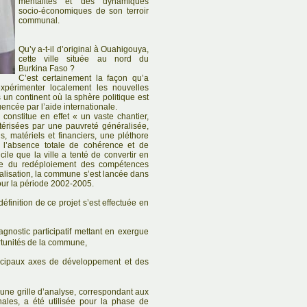
mentalités et des dynamiques
socio-économiques de son terroir
communal.
Qu’y a-t-il d’original à Ouahigouya,
cette ville située au nord du
Burkina Faso ?
C’est certainement la façon qu’a
’expérimenter localement les nouvelles
 un continent où la sphère politique est
luencée par l’aide internationale.
constitue en effet « un vaste chantier,
térisées par une pauvreté généralisée,
 matériels et financiers, une pléthore
ar l’absence totale de cohérence et de
cile que la ville a tenté de convertir en
age du redéploiement des compétences
lisation, la commune s’est lancée dans
pour la période 2002-2005.
finition de ce projet s’est effectuée en
agnostic participatif mettant en exergue
ortunités de la commune,
incipaux axes de développement et des
u’une grille d’analyse, correspondant aux
es, a été utilisée pour la phase de