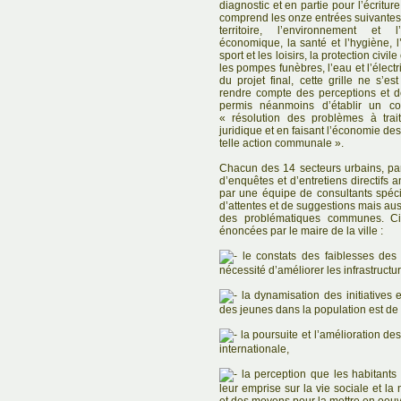
diagnostic et en partie pour l’écritu
comprend les onze entrées suivantes
territoire, l’environnement et 
économique, la santé et l’hygiène, l’
sport et les loisirs, la protection civil
les pompes funèbres, l’eau et l’élect
du projet final, cette grille ne s’e
rendre compte des perceptions et de
permis néanmoins d’établir un co
« résolution des problèmes à trai
juridique et en faisant l’économie des
telle action communale ».
Chacun des 14 secteurs urbains, par
d’enquêtes et d’entretiens directifs 
par une équipe de consultants spéc
d’attentes et de suggestions mais auss
des problématiques communes. Ci
énoncées par le maire de la ville :
le constats des faiblesses des
nécessité d’améliorer les infrastructu
la dynamisation des initiatives 
des jeunes dans la population est de
la poursuite et l’amélioration des
internationale,
la perception que les habitants 
leur emprise sur la vie sociale et l