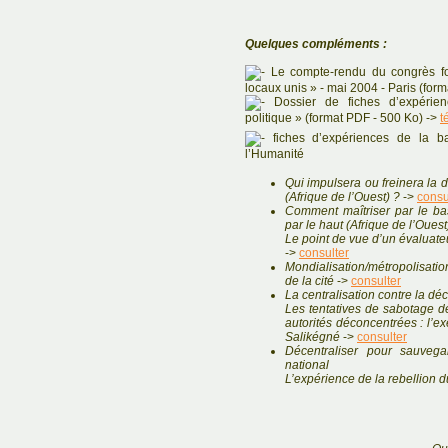
Quelques compléments :
Le compte-rendu du congrès fo
locaux unis » - mai 2004 - Paris (for
Dossier de fiches d’expéri
politique » (format PDF - 500 Ko) ->
t
fiches d’expériences de la b
l’Humanité
Qui impulsera ou freinera la d
(Afrique de l’Ouest) ?
->
consu
Comment maîtriser par le bas
par le haut (Afrique de l’Ouest
Le point de vue d’un évaluate
->
consulter
Mondialisation/métropolisati
de la cité
->
consulter
La centralisation contre la déc
Les tentatives de sabotage de
autorités déconcentrées : l’ex
Salikégné
->
consulter
Décentraliser pour sauvegard
national
L’expérience de la rebellion 