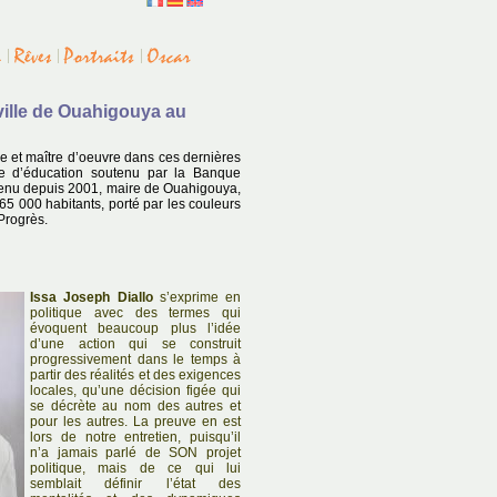
 ville de Ouahigouya au
le et maître d’oeuvre dans ces dernières
e d’éducation soutenu par la Banque
venu depuis 2001, maire de Ouahigouya,
65 000 habitants, porté par les couleurs
Progrès.
Issa Joseph Diallo
s’exprime en
politique avec des termes qui
évoquent beaucoup plus l’idée
d’une action qui se construit
progressivement dans le temps à
partir des réalités et des exigences
locales, qu’une décision figée qui
se décrète au nom des autres et
pour les autres. La preuve en est
lors de notre entretien, puisqu’il
n’a jamais parlé de SON projet
politique, mais de ce qui lui
semblait définir l’état des