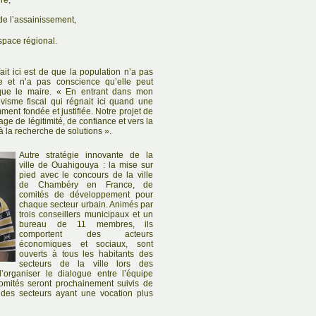
re,
 de l’assainissement,
espace régional.
it ici est de que la population n’a pas
e et n’a pas conscience qu’elle peut
ique le maire. « En entrant dans mon
visme fiscal qui régnait ici quand une
ment fondée et justifiée. Notre projet de
ge de légitimité, de confiance et vers la
à la recherche de solutions ».
Autre stratégie innovante de la
ville de Ouahigouya : la mise sur
pied avec le concours de la ville
de Chambéry en France, de
comités de développement pour
chaque secteur urbain. Animés par
trois conseillers municipaux et un
bureau de 11 membres, ils
comportent des acteurs
économiques et sociaux, sont
ouverts à tous les habitants des
secteurs de la ville lors des
’organiser le dialogue entre l’équipe
omités seront prochainement suivis de
 des secteurs ayant une vocation plus