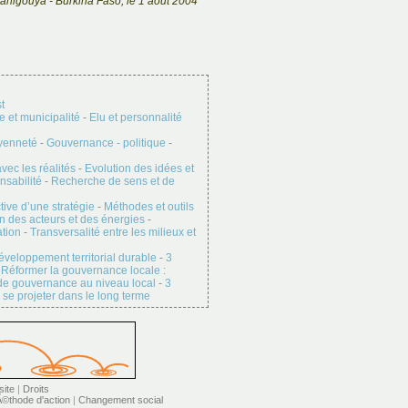
ahigouya - Burkina Faso, le 1 août 2004
t
le et municipalité
-
Elu et personnalité
oyenneté
-
Gouvernance - politique
-
vec les réalités
-
Evolution des idées et
nsabilité
-
Recherche de sens et de
tive d’une stratégie
-
Méthodes et outils
on des acteurs et des énergies
-
ation
-
Transversalité entre les milieux et
veloppement territorial durable
-
3
 Réformer la gouvernance locale :
de gouvernance au niveau local
-
3
 se projeter dans le long terme
site
|
Droits
©thode d'action
|
Changement social