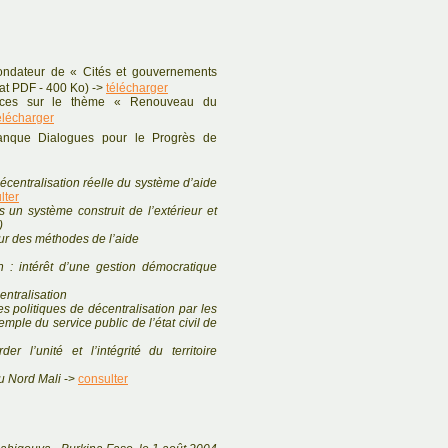
ndateur de « Cités et gouvernements
mat PDF - 400 Ko) ->
télécharger
ences sur le thème « Renouveau du
élécharger
anque Dialogues pour le Progrès de
écentralisation réelle du système d’aide
lter
 un système construit de l’extérieur et
)
ur des méthodes de l’aide
on : intérêt d’une gestion démocratique
entralisation
s politiques de décentralisation par les
emple du service public de l’état civil de
er l’unité et l’intégrité du territoire
du Nord Mali
->
consulter