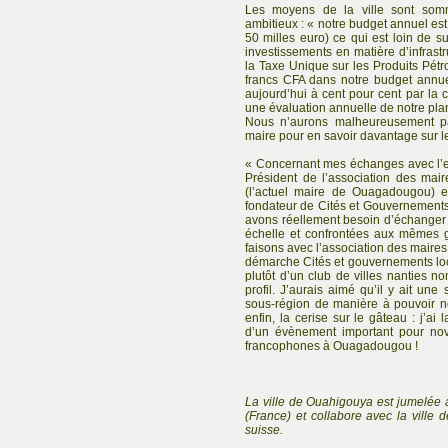
Les moyens de la ville sont som
ambitieux : « notre budget annuel es
50 milles euro) ce qui est loin de su
investissements en matière d’infrast
la Taxe Unique sur les Produits Pétro
francs CFA dans notre budget annuel
aujourd’hui à cent pour cent par la 
une évaluation annuelle de notre pla
Nous n’aurons malheureusement 
maire pour en savoir davantage sur le 
« Concernant mes échanges avec l’ext
Président de l’association des ma
(l’actuel maire de Ouagadougou) e
fondateur de Cités et Gouvernements
avons réellement besoin d’échanger 
échelle et confrontées aux mêmes 
faisons avec l’association des maires 
démarche Cités et gouvernements locau
plutôt d’un club de villes nanties no
profil. J’aurais aimé qu’il y ait une
sous-région de manière à pouvoir n
enfin, la cerise sur le gâteau : j’ai
d’un évènement important pour n
francophones à Ouagadougou !
La ville de Ouahigouya est jumelée a
(France) et collabore avec la ville
suisse.