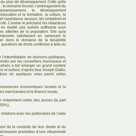
re du plan de développement. Cette grille
 : le domaine foncier, l’aménagement du
l’assainissement, le développement
éducation et la formation, la culture, le
e et l’assistance secours, les cimetières et
ricité. Comme le précisent les rédacteurs
st en réalité pas avérée suffisante pour
s attentes de la population. Elle aura
mpromis satisfaisant en ramenant la
ter dans le domaine de la faisabilité
 questions de droits conférées à telle ou
 l’intermédiaire de réunions publiques,
animés par les conseillers municipaux et
ialisés a fait émerger un grand nombre
i et surtout, d’après Issa Joseph Diallo,
tons en quelques unes parmi celles
 ressources économiques locales et la
res marchandes et la finance locale,
et notamment celles des jeunes (la part
 55%),
 relations avec les partenaires de l’aide
ont de la conduite de leur destin et de
a nécessaire promotion d’une citoyenneté