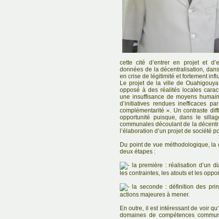
cette cité d’entrer en projet et d
données de la décentralisation, dans
en crise de légitimité et fortement inf
Le projet de la ville de Ouahigouya 
opposé à des réalités locales carac
une insuffisance de moyens humains,
d’initiatives rendues inefficaces p
complémentarité ». Un contraste diffi
opportunité puisque, dans le sill
communales découlant de la décentra
l’élaboration d’un projet de société 
Du point de vue méthodologique, la dé
deux étapes :
la première : réalisation d’un di
les contraintes, les atouts et les opp
la seconde : définition des pr
actions majeures à mener.
En outre, il est intéressant de voir q
domaines de compétences communal