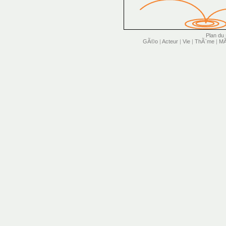
Plan du 
GÃ©o
|
Acteur
|
Vie
|
ThÃ¨me
|
MÃ