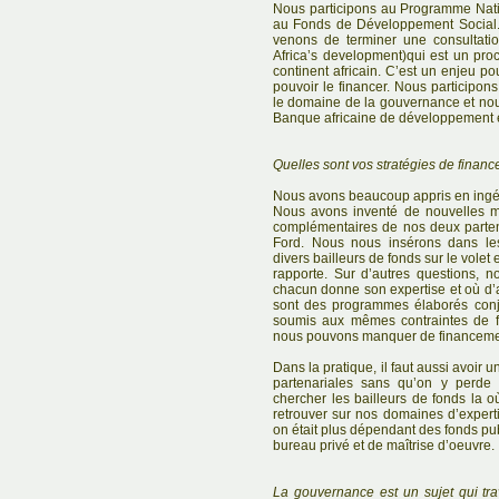
Nous participons au Programme Natio
au Fonds de Développement Social.
venons de terminer une consultati
Africa’s development)qui est un pro
continent africain. C’est un enjeu pou
pouvoir le financer. Nous participon
le domaine de la gouvernance et no
Banque africaine de développement et 
Quelles sont vos stratégies de finan
Nous avons beaucoup appris en ingén
Nous avons inventé de nouvelles m
complémentaires de nos deux parten
Ford. Nous nous insérons dans le
divers bailleurs de fonds sur le volet 
rapporte. Sur d’autres questions,
chacun donne son expertise et où d’a
sont des programmes élaborés con
soumis aux mêmes contraintes de f
nous pouvons manquer de financeme
Dans la pratique, il faut aussi avoir u
partenariales sans qu’on y perde 
chercher les bailleurs de fonds la où
retrouver sur nos domaines d’experti
on était plus dépendant des fonds pub
bureau privé et de maîtrise d’oeuvre.
La gouvernance est un sujet qui tra