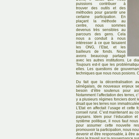
puissions contribuer à
trouver des outils et des
méthodes pour garantir une
certaine participation. En
plaçant la méthode au
centre, nous sommes
devenus très sensibles au
parcours des gens. Cela
nous a conduit à nous
intéresser à ce que faisaient
les ONG, l’Etat, et les
bailleurs de fonds. Nous
avons beaucoup partagé
avec les autres institutions. Le dia
Toujours est-il que les problématiq
elles. Les questions de gouverna
techniques que nous nous posions. 
Du fait que la décentralisation a
sénégalais, de nouveaux enjeux se 
besoin d’être soutenus pour ass
Notamment l’affectation des terres, c’
y a plusieurs régimes fonciers dont l
disait que les terres non immatriculé
L’Etat en affectait l’usage et cette
conseil rural. C’est maintenant au co
paysans. Idem pour l’éducation et l
système politique, il nous faut nou
pour assumer cette nouvelle resp
promouvoir la participation, nous nou
devenir et être responsable, à être a
dans le travail sur la gouvernance sur