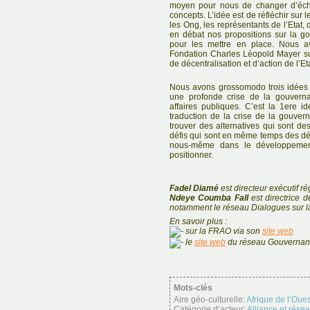
moyen pour nous de changer d’éche
concepts. L’idée est de réfléchir sur 
les Ong, les représentants de l’Etat, 
en débat nos propositions sur la go
pour les mettre en place. Nous a
Fondation Charles Léopold Mayer s
de décentralisation et d’action de l’Eta
Nous avons grossomodo trois idées s
une profonde crise de la gouverna
affaires publiques. C’est la 1ere i
traduction de la crise de la gouvern
trouver des alternatives qui sont de
défis qui sont en même temps des déf
nous-même dans le développement
positionner.
Fadel Diamé
est directeur exécutif r
Ndeye Coumba Fall
est directrice
notamment le réseau Dialogues sur 
En savoir plus :
sur la FRAO via son
site web
le
site web
du réseau Gouvernan
Mots-clés
Aire géo-culturelle:
Afrique de l’Oues
Catégorie d’acteur:
Alliance et rése