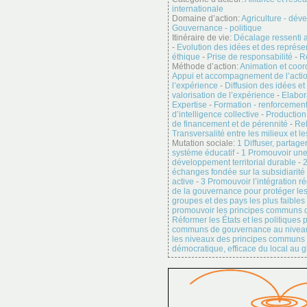
internationale
Domaine d’action:
Agriculture - dév
Gouvernance - politique
Itinéraire de vie:
Décalage ressenti a
-
Evolution des idées et des représe
éthique
-
Prise de responsabilité
-
R
Méthode d’action:
Animation et coor
Appui et accompagnement de l’actio
l’expérience
-
Diffusion des idées et
valorisation de l’expérience
-
Elabor
Expertise
-
Formation - renforcement
d’intelligence collective
-
Production 
de financement et de pérennité
-
Rel
Transversalité entre les milieux et l
Mutation sociale:
1 Diffuser, partage
système éducatif
-
1 Promouvoir un
développement territorial durable
-
2
échanges fondée sur la subsidiarité 
active
-
3 Promouvoir l’intégration r
de la gouvernance pour protéger les 
groupes et des pays les plus faibles
promouvoir les principes communs 
Réformer les États et les politiques 
communs de gouvernance au niveau
les niveaux des principes communs 
démocratique, efficace du local au g