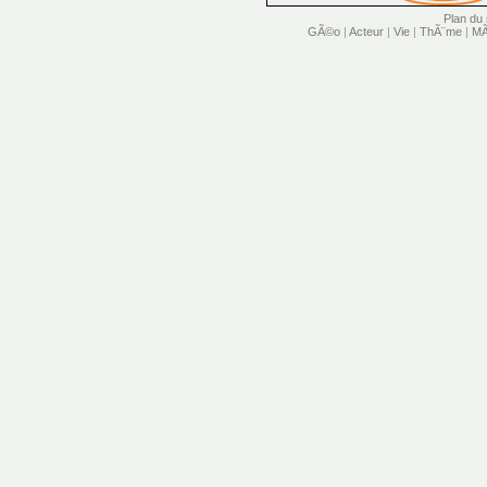
Plan du 
GÃ©o
|
Acteur
|
Vie
|
ThÃ¨me
|
MÃ