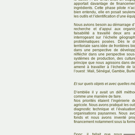
apportait davantage de financeme
ingrédients. Cette phase pilote n’ach
bien entendu, elle en posait seuleme
les outils et l’identification d’une équi
Nous avions besoin au démarrage d’u
recherche et d’appui aux organi
faisabilité a travaillé deux ans
interrogeant sur l’échelle géograph
problématiques posées. Dès le 
territoriale sans idée de frontières bi
dans une perspective de développeme
réfléchir dans une perspective sous-
systèmes de production, des cultur
principe que nous agissons dans de
amené à travailler à l’échelle de l
l’ouest : Mali, Sénégal, Gambie, Bur
Et sur quels objets et avec quelles m
D’emblée il y avait un défi métho
comme une manière de faire.
Nos priorités étaient l’ingénieri
agricole. Nous avons pratiqué les outil
diagnostic technique et l’évaluati
organisations paysannes. Nous avo
fonds et nous avons inventé pr
financement notamment sous la form
Donc, il fallait que nous