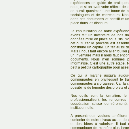
expériences en guide de pratiques
nous, et si on avait votre réflexe de
on aurait quasiment une tonne de bo
sociologues et de chercheurs. Nos 
dans ces documents et constitue un 
place dans les discours.
La capitalisation de notre expérien
avons fait un inventaire de nos 
données mise en place sous Isis. Nou
cet outil car le procédé est essenti
construire un capital. On fait aussi 
Mais il nous faut encore aller fouill
un inventaire mais il nous faut encor
documents. Nous n’en sommes p
informatisé. C’est une autre étape. 
petit à petit la cartographie pour ass
Ce qui a marché jusqu’à aujourd’
communautés en privilégiant le tra
communautés à s’organiser. Car la con
possibilité de formuler des projets et 
Nos outils sont la formation, le
professionnaliser), les rencontre
coopération suisse dernièrement), 
institutionnelle.
A présent,nous voulons améliorer 
contenter de notre niveau actuel de
et des idées à valoriser. Il fau
communiquer de manière plus large.