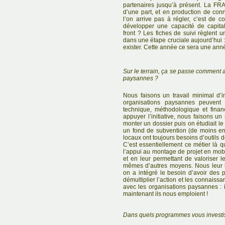
partenaires jusqu’à présent. La FRA
d’une part, et en production de con
l’on arrive pas à régler, c’est de co
développer une capacité de capita
front ? Les fiches de suivi règlent
dans une étape cruciale aujourd’hui :
exister. Cette année ce sera une anné
Sur le terrain, ça se passe comment a
paysannes ?
Nous faisons un travail minimal d’
organisations paysannes peuvent
technique, méthodologique et finan
appuyer l’initiative, nous faisons un 
monter un dossier puis on étudiait l
un fond de subvention (de moins en m
locaux ont toujours besoins d’outils de
C’est essentiellement ce métier là q
l’appui au montage de projet en mob
et en leur permettant de valoriser l
mêmes d’autres moyens. Nous leur la
on a intégré le besoin d’avoir des p
démultiplier l’action et les connaissa
avec les organisations paysannes : 
maintenant ils nous emploient !
Dans quels programmes vous investi