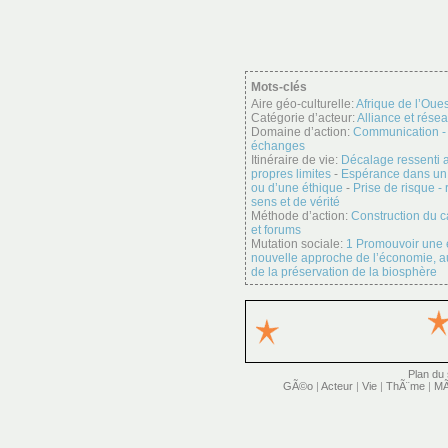
Mots-clés
Aire géo-culturelle:
Afrique de l’Oues
Catégorie d’acteur:
Alliance et rése
Domaine d’action:
Communication -
échanges
Itinéraire de vie:
Décalage ressenti a
propres limites
-
Espérance dans un 
ou d’une éthique
-
Prise de risque - 
sens et de vérité
Méthode d’action:
Construction du ca
et forums
Mutation sociale:
1 Promouvoir une
nouvelle approche de l’économie, au
de la préservation de la biosphère
Plan du 
GÃ©o
|
Acteur
|
Vie
|
ThÃ¨me
|
MÃ