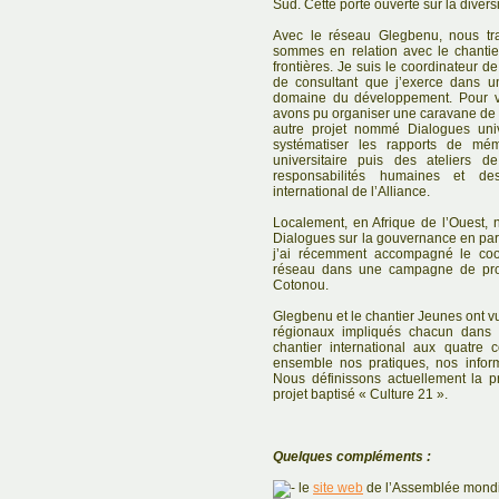
Sud. Cette porte ouverte sur la diver
Avec le réseau Glegbenu, nous trav
sommes en relation avec le chantier
frontières. Je suis le coordinateur 
de consultant que j’exerce dans un 
domaine du développement. Pour 
avons pu organiser une caravane de s
autre projet nommé Dialogues unive
systématiser les rapports de mé
universitaire puis des ateliers
responsabilités humaines et de
international de l’Alliance.
Localement, en Afrique de l’Ouest, 
Dialogues sur la gouvernance en part
j’ai récemment accompagné le coor
réseau dans une campagne de prom
Cotonou.
Glegbenu et le chantier Jeunes ont vu
régionaux impliqués chacun dans d
chantier international aux quatre
ensemble nos pratiques, nos inform
Nous définissons actuellement la 
projet baptisé « Culture 21 ».
Quelques compléments :
le
site web
de l’Assemblée mondi