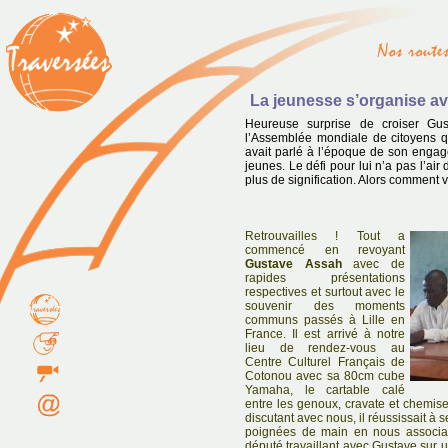
La jeunesse s’organise a
Heureuse surprise de croiser Gu
l’Assemblée mondiale de citoyens qu
avait parlé à l’époque de son enga
jeunes. Le défi pour lui n’a pas l’air
plus de signification. Alors comment 
Retrouvailles ! Tout a
commencé en revoyant
Gustave Assah
avec de
rapides présentations
respectives et surtout avec le
souvenir des moments
communs passés à Lille en
France. Il est arrivé à notre
lieu de rendez-vous au
Centre Culturel Français de
Cotonou avec sa 80cm cube
Yamaha, le cartable calé
entre les genoux, cravate et chemise
discutant avec nous, il réussissait à 
poignées de main en nous associan
député travaillant avec Gustave sur u