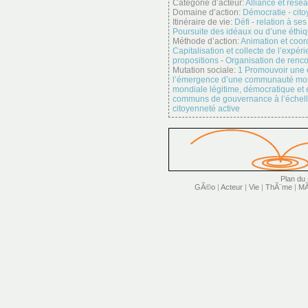
Catégorie d’acteur:
Alliance et rése
Domaine d’action:
Démocratie - cit
Itinéraire de vie:
Défi - relation à ses
Poursuite des idéaux ou d’une éthi
Méthode d’action:
Animation et coor
Capitalisation et collecte de l’expér
propositions
-
Organisation de renco
Mutation sociale:
1 Promouvoir une
l’émergence d’une communauté mon
mondiale légitime, démocratique et e
communs de gouvernance à l’échel
citoyenneté active
Plan du 
GÃ©o
|
Acteur
|
Vie
|
ThÃ¨me
|
MÃ