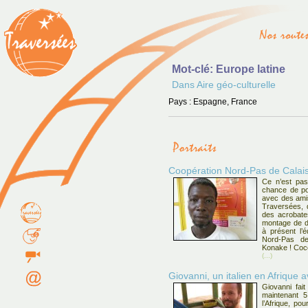
Mot-clé: Europe latine
Dans Aire géo-culturelle
Pays : Espagne, France
Coopération Nord-Pas de Calais
Ce n’est pas
chance de po
avec des amis
Traversées, d
des acrobates
montage de d
à présent l’é
Nord-Pas d
Konake ! Coco
(...)
Giovanni, un italien en Afrique 
Giovanni fait
maintenant 5
l’Afrique, p