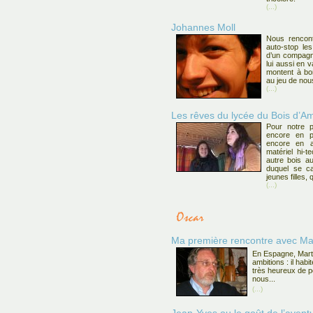
(...)
Johannes Moll
Nous rencont
auto-stop le
d’un compagn
lui aussi en 
montent à bo
au jeu de nou
(...)
Les rêves du lycée du Bois d’Am
Pour notre p
encore en pr
encore en a
matériel hi-t
autre bois a
duquel se ca
jeunes filles
(...)
Ma première rencontre avec Ma
En Espagne, Marti
ambitions : il habi
très heureux de p
nous...
(...)