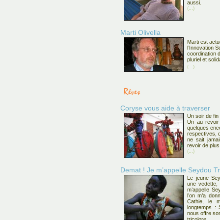
aussi.
(...)
Marti Olivella
Marti est act
l’Innovation So
coordination 
pluriel et solid
(...)
Coryse vous aide à traverser
Un soir de fin
Un au revoir
quelques enco
respectives, q
ne sait jama
revoir de plu
(...)
Demat ! Je m’appelle Seydou Tra
Le jeune Se
une vedette,
m’appelle Sey
l’on m’a donn
Cathie, le 
longtemps : 
nous offre son
tricolore.