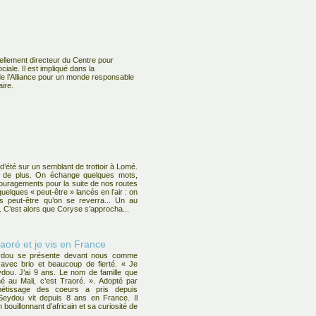
uellement directeur du Centre pour
ciale. Il est impliqué dans la
de l’Alliance pour un monde responsable
aire.
 d’été sur un semblant de trottoir à Lomé.
 de plus. On échange quelques mots,
uragements pour la suite de nos routes
uelques « peut-être » lancés en l’air : on
is peut-être qu’on se reverra... Un au
s. C’est alors que Coryse s’approcha...
oré et je vis en France
ydou se présente devant nous comme
 avec brio et beaucoup de fierté. « Je
dou. J’ai 9 ans. Le nom de famille que
é au Mali, c’est Traoré. ». Adopté par
métissage des coeurs a pris depuis
Seydou vit depuis 8 ans en France. Il
 bouillonnant d’africain et sa curiosité de