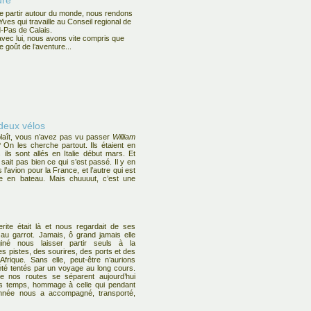
ure
e partir autour du monde, nous rendons
Yves qui travaille au Conseil regional de
d-Pas de Calais.
avec lui, nous avons vite compris que
 goût de l’aventure...
 deux vélos
 plaît, vous n’avez pas vu passer
William
 On les cherche partout. Ils étaient en
s ils sont allés en Italie début mars. Et
 sait pas bien ce qui s’est passé. Il y en
s l’avion pour la France, et l’autre qui est
e en bateau. Mais chuuuut, c’est une
erite était là et nous regardait de ses
au garrot. Jamais, ô grand jamais elle
giné nous laisser partir seuls à la
s pistes, des sourires, des ports et des
Afrique. Sans elle, peut-être n’aurions
té tentés par un voyage au long cours.
ue nos routes se séparent aujourd’hui
s temps, hommage à celle qui pendant
nnée nous a accompagné, transporté,