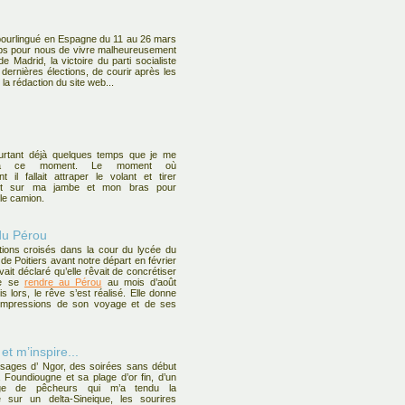
ourlingué en Espagne du 11 au 26 mars
ps pour nous de vivre malheureusement
de Madrid, la victoire du parti socialiste
dernières élections, de courir après les
la rédaction du site web...
ourtant déjà quelques temps que je me
s à ce moment. Le moment où
nt il fallait attraper le volant et tirer
ent sur ma jambe et mon bras pour
le camion.
 du Pérou
ions croisés dans la cour du lycée du
de Poitiers avant notre départ en février
avait déclaré qu’elle rêvait de concrétiser
de se
rendre au Pérou
au mois d’août
s lors, le rêve s’est réalisé. Elle donne
 impressions de son voyage et de ses
et m’inspire...
sages d’ Ngor, des soirées sans début
à Foundiougne et sa plage d’or fin, d’un
lage de pêcheurs qui m’a tendu la
e sur un delta-Sineique, les sourires