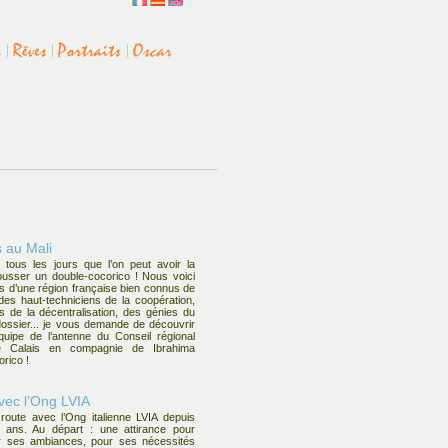
 au Mali
 tous les jours que l’on peut avoir la
usser un double-cocorico ! Nous voici
 d’une région française bien connus de
es haut-techniciens de la coopération,
 de la décentralisation, des génies du
ossier... je vous demande de découvrir
quipe de l’antenne du Conseil régional
e Calais en compagnie de Ibrahima
rico !
avec l’Ong LVIA
 route avec l’Ong italienne LVIA depuis
 ans. Au départ : une attirance pour
our ses ambiances, pour ses nécessités