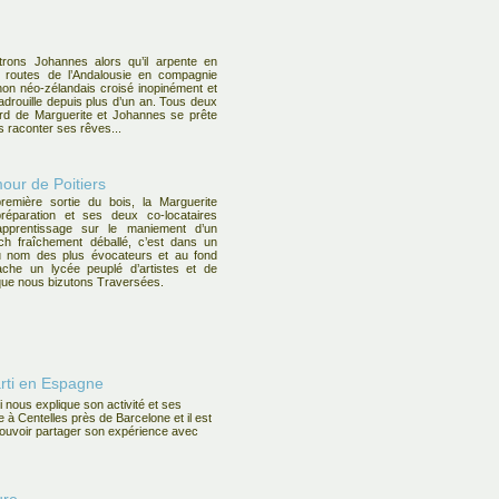
rons Johannes alors qu’il arpente en
s routes de l’Andalousie en compagnie
on néo-zélandais croisé inopinément et
vadrouille depuis plus d’un an. Tous deux
rd de Marguerite et Johannes se prête
s raconter ses rêves...
our de Poitiers
remière sortie du bois, la Marguerite
éparation et ses deux co-locataires
pprentissage sur le maniement d’un
ech fraîchement déballé, c’est dans un
u nom des plus évocateurs et au fond
che un lycée peuplé d’artistes et de
, que nous bizutons Traversées.
rti en Espagne
 nous explique son activité et ses
te à Centelles près de Barcelone et il est
ouvoir partager son expérience avec