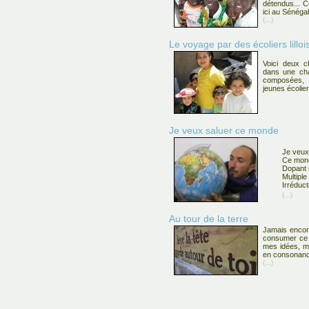
détendus... C
ici au Sénégal
(...)
Le voyage par des écoliers lilloi
Voici deux c
dans une chau
composées, i
jeunes écolier
Je veux saluer ce monde
Je veux
Ce mond
Dopant n
Multiple à
Irréducti
(...)
Au tour de la terre
Jamais encore
consumer ce s
mes idées, m
en consonance
(...)