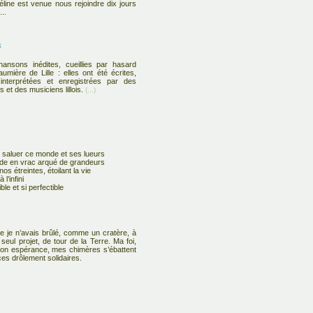
éline est venue nous rejoindre dix jours
...
s
hansons inédites, cueillies par hasard
mière de Lille : elles ont été écrites,
nterprétées et enregistrées par des
s et des musiciens lillois.
(...)
 saluer ce monde et ses lueurs
e en vrac arqué de grandeurs
os étreintes, étoilant la vie
 l’infini
ble et si perfectible
 je n’avais brûlé, comme un cratère, à
eul projet, de tour de la Terre. Ma foi,
on espérance, mes chimères s’ébattent
s drôlement solidaires.