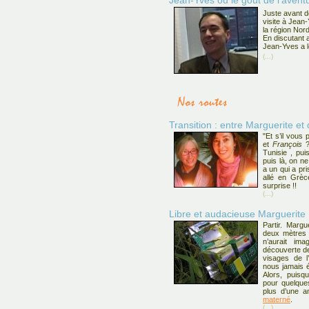
Jean-Yves ou le goût de l’avent
Juste avant d
visite à Jean-
la région Nor
En discutant 
Jean-Yves a le
(...)
Transition : entre Marguerite et
"Et s’il vous
et
François
?
Tunisie , pui
puis là, on ne
a un qui a pri
allé en Grèc
surprise !!
(...)
Libre et audacieuse Marguerite
Partir. Margu
deux mètres 
n’aurait ima
découverte de
visages de l’
nous jamais é
Alors, puisq
pour quelque
plus d’une a
materné
.
(...)