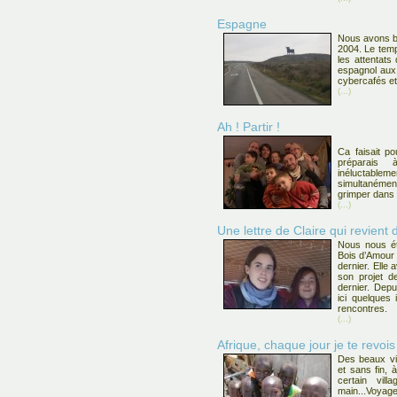
Espagne
Nous avons b
2004. Le tem
les attentats 
espagnol aux 
cybercafés et 
(...)
Ah ! Partir !
Ca faisait p
préparai
inéluctableme
simultaném
grimper dans 
(...)
Une lettre de Claire qui revient
Nous nous ét
Bois d’Amour 
dernier. Elle 
son projet 
dernier. Depui
ici quelques
rencontres.
(...)
Afrique, chaque jour je te revois 
Des beaux vi
et sans fin, 
certain vil
main...Voyag