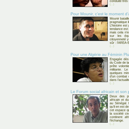
conduite très
(...)
Pour Mounir, c’est le moment d’a
Mounir batail
pragmatique il 
L’histoire es
tendance est p
mais cela n’em
sur les équi
citoyenneté y 
sûr : l’AREA-
(...)
Pour une Algérie au Féminin Plur
Engagée dès 
du Code de la
prête volont
militante. L
quelques min
d’un combat 
dans l’actuali
(...)
Le Forum social africain et son p
Deux des pil
africain et d
au Sénégal. 
qu’il en est d
cet espace qu
la société ci
continent af
l’échange.
(...)