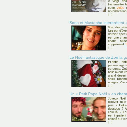
« Vingt an
transmettre l
cette
vidéo
q
revendication
(...)
Sana et Mustapha interprètent 
Voici des art
l’art est d’év
dernier spect
est une chan
chant, Mus
supplément.
(...)
Le Noël fantastique de Zoé la g
Et enfin... en
personnage é
ce conte, Zoé
belle aventure
grand déser
soleil rebon
nuages. Zoé a 
(...)
Un « Petit Papa Noël » en char
Joyeux Noël !
d’ouvrir tou
plus ? Celu
dessous ? A
celui-là !? Il 
est impatient
coincé sur le
(...)