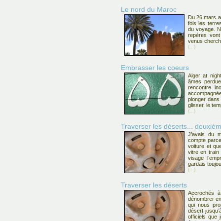
Le nord du Maroc
Du 26 mars au
fois les terr
du voyage. N
repères von
venus cherche
(...)
Embrasser les coeurs
Alger at nig
âmes perdues
rencontre in
accompagnée 
plonger dans 
glisser, le te
(...)
Traverser les déserts... deuxi
J’avais du m
compte parce
voiture et que
vitre en trai
visage l’emp
gardais toujo
(...)
Traverser les déserts
Accrochés à 
dénombrer ent
qui nous pro
désert jusqu’
officiels que 