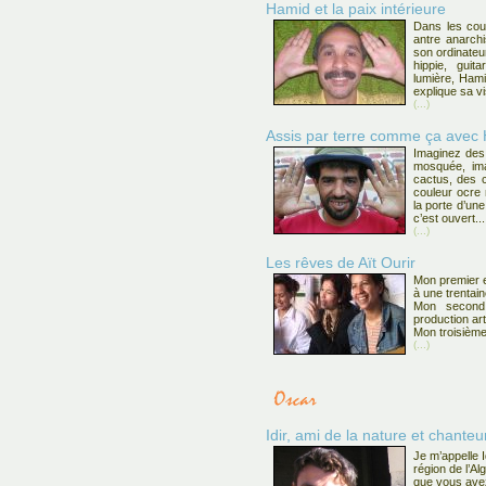
Hamid et la paix intérieure
Dans les cou
antre anarchi
son ordinateur
hippie, guit
lumière, Hami
explique sa v
(...)
Assis par terre comme ça avec
Imaginez des 
mosquée, im
cactus, des c
couleur ocre m
la porte d’un
c’est ouvert...
(...)
Les rêves de Aït Ourir
Mon premier e
à une trentai
Mon second
production art
Mon troisième
(...)
Idir, ami de la nature et chanteu
Je m’appelle I
région de l’Al
que vous ave