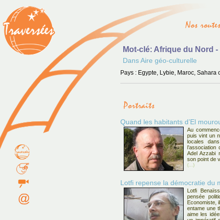
Mot-clé: Afrique du Nord 
Dans Aire géo-culturelle
Pays : Egypte, Lybie, Maroc, Sahara 
Quand les habitants d’El mourouj
Au commencem
puis vint un 
locales dans
l’association
Adel Azzabi 
son point de 
(...)
Lotfi repense la démocratie du
Lotfi Benaïs
pensée polit
Economiste, i
entame une th
aime les idée