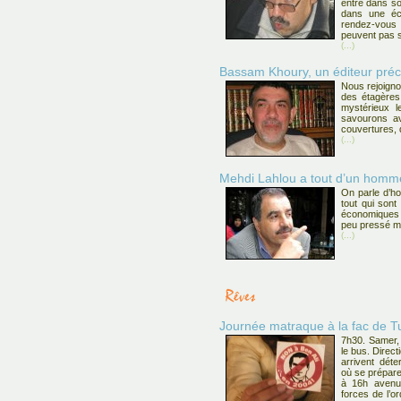
entre dans s
dans une éc
rendez-vous 
peuvent pas s
(...)
Bassam Khoury, un éditeur préc
Nous rejoign
des étagères 
mystérieux 
savourons av
couvertures, 
(...)
Mehdi Lahlou a tout d’un homme 
On parle d’h
tout qui sont
économiques q
peu pressé ma
(...)
Journée matraque à la fac de T
7h30. Samer,
le bus. Direct
arrivent déte
où se prépare
à 16h avenue
forces de l’o