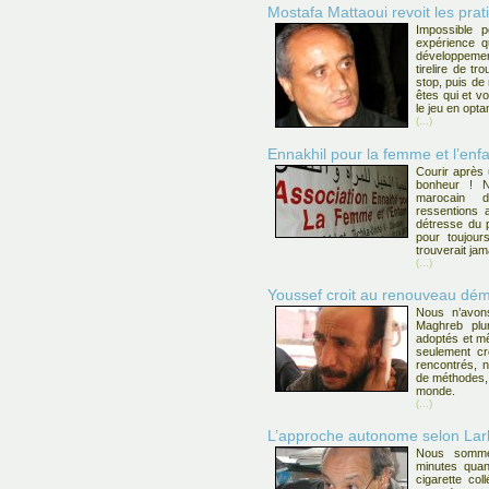
Mostafa Mattaoui revoit les pra
Impossible 
expérience qu
développemen
tirelire de t
stop, puis de
êtes qui et vo
le jeu en optan
(...)
Ennakhil pour la femme et l’enf
Courir après
bonheur ! 
marocain d
ressentions 
détresse du p
pour toujour
trouverait jam
(...)
Youssef croit au renouveau dém
Nous n’avons
Maghreb plu
adoptés et m
seulement cr
rencontrés, 
de méthodes, 
monde.
(...)
L’approche autonome selon Lar
Nous somme
minutes qua
cigarette co