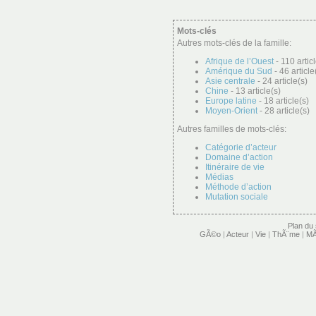
Mots-clés
Autres mots-clés de la famille:
Afrique de l’Ouest
- 110 articl
Amérique du Sud
- 46 article
Asie centrale
- 24 article(s)
Chine
- 13 article(s)
Europe latine
- 18 article(s)
Moyen-Orient
- 28 article(s)
Autres familles de mots-clés:
Catégorie d’acteur
Domaine d’action
Itinéraire de vie
Médias
Méthode d’action
Mutation sociale
Plan du 
GÃ©o
|
Acteur
|
Vie
|
ThÃ¨me
|
MÃ