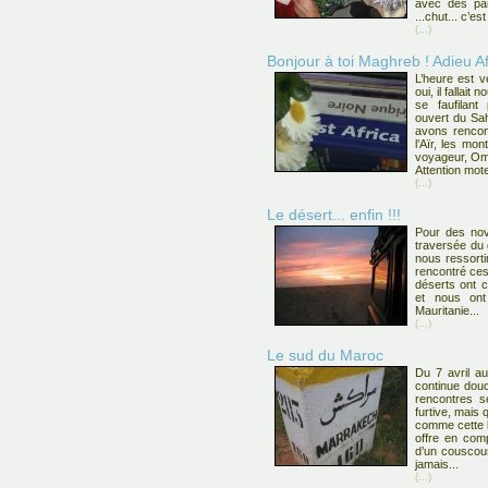
avec des pa
...chut... c’es
(...)
Bonjour à toi Maghreb ! Adieu Af
L’heure est v
oui, il fallait
se faufilant
ouvert du Sah
avons rencon
l’Aïr, les m
voyageur, Oma
Attention mote
(...)
Le désert... enfin !!!
Pour des nov
traversée du 
nous ressorti
rencontré ces
déserts ont 
et nous on
Mauritanie...
(...)
Le sud du Maroc
Du 7 avril au
continue dou
rencontres se
furtive, mais 
comme cette b
offre en com
d’un couscous
jamais...
(...)