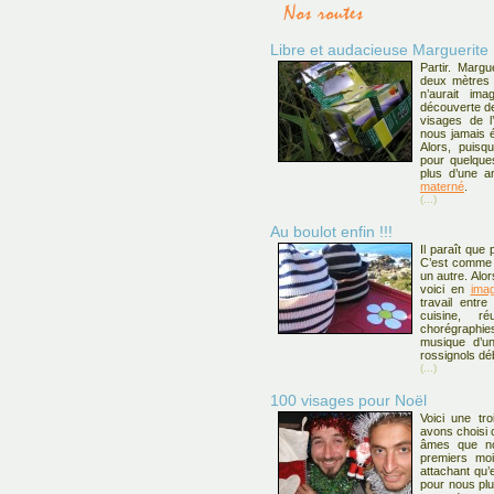
Libre et audacieuse Marguerite
Partir. Margu
deux mètres 
n’aurait ima
découverte de
visages de l’
nous jamais é
Alors, puisq
pour quelque
plus d’une a
materné
.
(...)
Au boulot enfin !!!
Il paraît que 
C’est comme 
un autre. Alor
voici en
ima
travail entre
cuisine, r
chorégraphie
musique d’un
rossignols dé
(...)
100 visages pour Noël
Voici une tr
avons choisi 
âmes que no
premiers moi
attachant qu’
pour nous plu