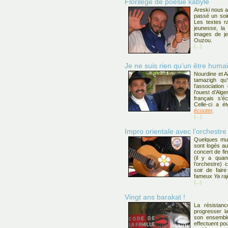
Florilège de poésie kabyle
Areski nous a 
passé un soir
Les textes ra
jeunesse, la
images de je
Ouzou.
(...)
Je ne suis rien qu’un être huma
Nourdine et A
tamazigh qu’
l’associati
l’ouest d’Al
français s’éc
Celle-ci a é
écouter
.
(...)
Impro orientale avec l’orchestre 
Quelques musi
sont logés au
concert de fin
(il y a qu
l’orchestre) 
soir de fair
fameux
Ya ra
(...)
Vingt ans barakat !
La résistan
progresser la
son ensemble
effectuent pou