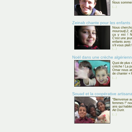
Nous sommes 
(...)
Zeinab chante pour les enfants
Nous cherchon
mouroudj 2
, 
ça y est ! 
C’est une jeu
enfants avec s
s’il vous plaît 
(...)
Noël dans une crèche algérien
Quoi de plus
crèche ! La par
Omar nous att
de chanter « P
(...)
Souad et la coopérative artisan
"Bienvenue au
femmes !" nou
ans qui habite
Ait Ourir.
(...)