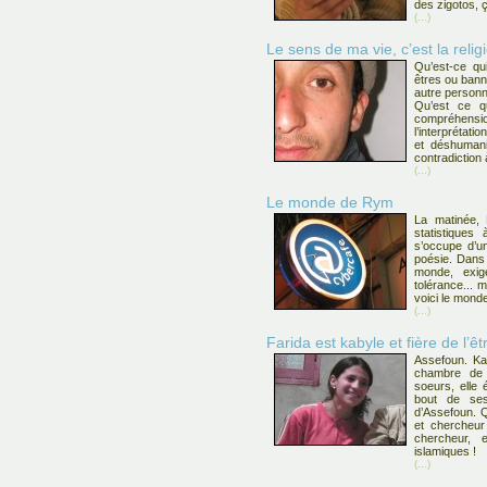
des zigotos, ç
(...)
Le sens de ma vie, c’est la religi
Qu’est-ce qu
êtres ou banni
autre personn
Qu’est ce q
compréhensi
l’interprétati
et déshumani
contradiction
(...)
Le monde de Rym
La matinée, 
statistiques à
s’occupe d’un
poésie. Dans
monde, exige
tolérance... 
voici le mond
(...)
Farida est kabyle et fière de l’êt
Assefoun. Kab
chambre de 
soeurs, elle
bout de ses
d’Assefoun. Q
et chercheur
chercheur, 
islamiques !
(...)