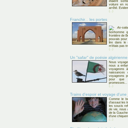
étaient sorti
voiture en no
arrêté. Evid
(...)
Franchir... les portes
As-sal
bonhomme qui
frontière de B
pouvais pour 
lire dans le
m’étais pas tr
(...)
Un "safar" de poésie algérienne
Nous voyageo
nous a enfant
voyageons à
naissances 
voyageons po
pour que l
promesses...
(...)
Trains d’espoir et voyage d’une 
Comme le bo
d’assaut les t
les soucis re
de vie, nous 
de la Gauche,
d’une chiquena
(...)