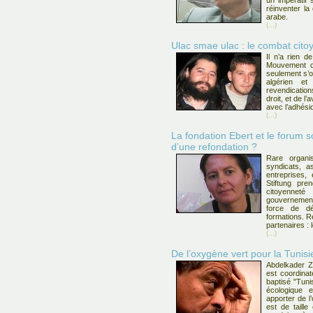
un impératif s
réinventer la
arabe.
(...)
Ulac smae ulac : le combat cito
Il n’a rien 
Mouvement ci
seulement s’o
algérien e
revendication
droit, et de 
avec l’adhésio
(...)
La fondation Ebert et le forum so
d’une refondation ?
Rare organis
syndicats, a
entreprises, 
Stiftung pr
citoyennet
gouvernemen
force de dé
formations. R
partenaires : 
(...)
De l’oxygène vert pour la Tunisi
Abdelkader Zi
est coordinat
baptisé "Tuni
écologique e
apporter de l
est de taille