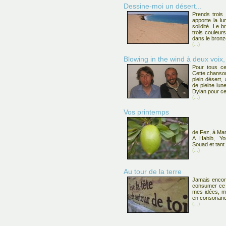
Dessine-moi un désert...
Prends trois c
apporte la lu
solidité. Le b
trois couleur
dans le bronze
(...)
Blowing in the wind à deux voix,
Pour tous ceu
Cette chanson
plein désert,
de pleine lun
Dylan pour ce
(...)
Vos printemps
de Fez, à Ma
A Habib, You
Souad et tant
(...)
Au tour de la terre
Jamais encore
consumer ce s
mes idées, m
en consonance
(...)