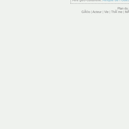
Aire géo-culturelle:
Afrique de l’Oues
Plan du 
GÃ©o
|
Acteur
|
Vie
|
ThÃ¨me
|
MÃ