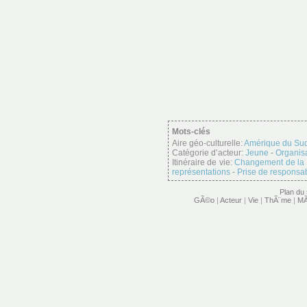
Mots-clés
Aire géo-culturelle:
Amérique du Su
Catégorie d’acteur:
Jeune
-
Organisa
Itinéraire de vie:
Changement de la 
représentations
-
Prise de responsab
Plan du 
GÃ©o
|
Acteur
|
Vie
|
ThÃ¨me
|
MÃ