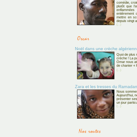
comédie, croire
plutôt que l’
enflammée
entièrement 
mettre en sc
depuis vingt 
(...)
Noël dans une crèche algérien
Quoi de plus
crèche ! La par
Omar nous att
de chanter « P
(...)
Zara et les tresses du Ramada
Nous sommes à
Aujourd’hui, 
présenter ses
un jour particul
(...)