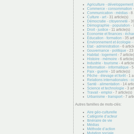
Agriculture - développement 
Commerce - consommation
-
Communication - médias
- 8 
Culture - art
- 31 article(s)
Démocratie - citoyenneté
- 39
Démographie - population
- 
Droit - justice
- 11 article(s)
Economie et finances - éch
Education - formation
- 35 art
Environnement et écologie -
Etat - administration
- 6 articl
Gouvernance - politique
- 23 
Habitat - logement
- 7 article
Histoire - mémoire
- 6 article
Industrie - tourisme
- 4 article
Information - informatique
- 5
Paix - guerre
- 10 article(s)
Pêche - élevage et forêt
- 1 a
Relations internationales - c
Santé - alimentation
- 14 arti
Science et technologie
- 3 ar
Travail - emploi
- 7 article(s)
Urbanisme - transport
- 7 arti
Autres familles de mots-clés:
Aire géo-culturelle
Catégorie d’acteur
Itinéraire de vie
Médias
Méthode d’action
Mutation sociale