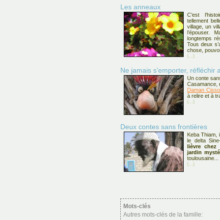
Les anneaux
C’est l’hist
tellement be
village, un vi
l’épouser. M
longtemps ré
Tous deux s’a
chose, pouvoi
(...)
Ne jamais s’emporter, réfléchir 
Un conte sans 
Casamance, re
Daman Cisso
à relire et à t
(...)
Deux contes sans frontières
Keba Thiam, i
le delta Sin
lièvre chez
jardin mysté
toulousaine...
(...)
Mots-clés
Autres mots-clés de la famille: