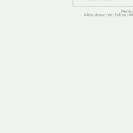
Plan du 
GÃ©o
|
Acteur
|
Vie
|
ThÃ¨me
|
MÃ