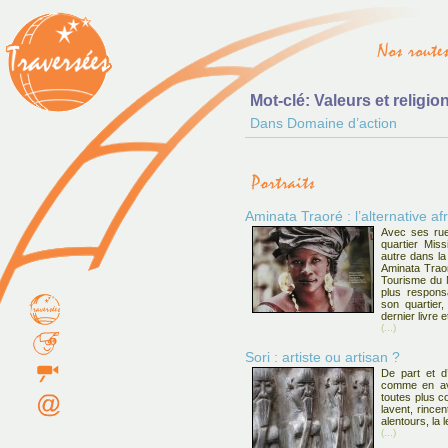
Mot-clé: Valeurs et religio
Dans Domaine d’action
Aminata Traoré : l’alternative af
Avec ses rue
quartier Mis
autre dans la
Aminata Traor
Tourisme du M
plus responsa
son quartier
dernier livre e
(...)
Sori : artiste ou artisan ?
De part et d
comme en ava
toutes plus co
lavent, rince
alentours, la l
(...)