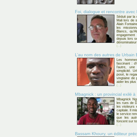
Foi, dialogue et rencontre avec 
Séduit par la
Mali lors de 
Alain Fontain
les missionn
Blancs, qu’A
engagement r
depuis lors se
dénominateu
(...)
L’au nom des autres de Urbain 
Les hommes
fascinant : d
l’autre, une
simplicité. U
posé, le rega
vingtaine de 
aider les plu
(...)
Mbagnick : un provincial exilé à
Mbagnick Ng
les rues de 
les visiteurs
capitale. Il mi
le service re
que les autr
foncent sur to
(...)
Bassam Khoury, un éditeur préc