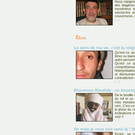
Nous rejoign
des étagères 
mystérieux 
savourons av
couvertures, 
(...)
Le sens de ma vie, c’est la religi
Qu’est-ce qu
êtres ou banni
autre personn
Qu’est ce q
compréhensi
l’interprétati
et déshumani
contradiction
(...)
Khoumour Almahdy : un touareg 
De la bouilli
du mil et un
mes intestin
vert. C’est c
le jeûne du r
inclinaisons 
vizir !!
(...)
Ah mais je vous vois venir là ! V
Ecrire, se r