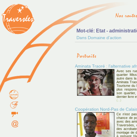
Mot-clé: Etat - administrat
Dans Domaine d’action
Aminata Traoré : l’alternative af
Avec ses rue
quartier Mis
autre dans la
Aminata Traor
Tourisme du M
plus responsa
son quartier
dernier livre e
(...)
Coopération Nord-Pas de Calais
Ce n’est pas
chance de po
avec des amis
Traversées, d
des acrobates
montage de d
à présent l’é