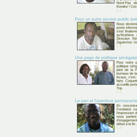
Nord-Pas d
Konake ! Coco
(...)
Pour un autre service public av
Nous devions
poste inform
s’est finaleme
qu’Ibrahima 
Direction R
Ziguinchor. U
(...)
Une page de politique sénégal
Pour notre 
politique sé
pied de la P
bureaux de l
locaux, c’est
faire. Coquett
accueille por
Top.
(...)
Le pari et l’aventure permanen
En rencont
Fondation ru
l’impression 
nous parlent
d’engagement
début à la fin..
(...)