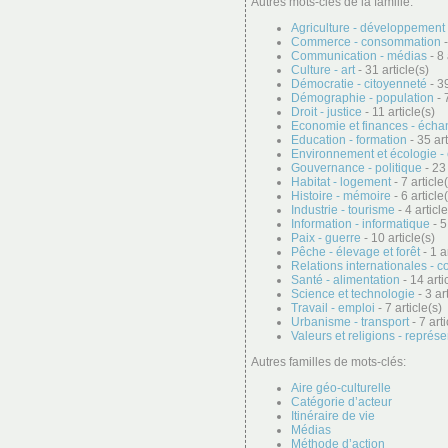
Autres mots-clés de la famille:
Agriculture - développement 
Commerce - consommation
-
Communication - médias
- 8 
Culture - art
- 31 article(s)
Démocratie - citoyenneté
- 39
Démographie - population
- 
Droit - justice
- 11 article(s)
Economie et finances - éch
Education - formation
- 35 art
Environnement et écologie -
Gouvernance - politique
- 23 
Habitat - logement
- 7 article
Histoire - mémoire
- 6 article
Industrie - tourisme
- 4 article
Information - informatique
- 5
Paix - guerre
- 10 article(s)
Pêche - élevage et forêt
- 1 a
Relations internationales - c
Santé - alimentation
- 14 arti
Science et technologie
- 3 ar
Travail - emploi
- 7 article(s)
Urbanisme - transport
- 7 arti
Valeurs et religions - représ
Autres familles de mots-clés:
Aire géo-culturelle
Catégorie d’acteur
Itinéraire de vie
Médias
Méthode d’action