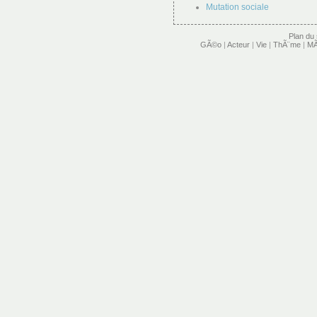
Mutation sociale
Plan du 
GÃ©o
|
Acteur
|
Vie
|
ThÃ¨me
|
MÃ