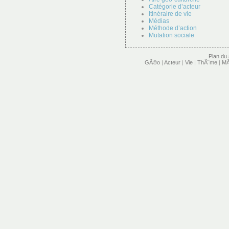
Catégorie d’acteur
Itinéraire de vie
Médias
Méthode d’action
Mutation sociale
Plan du 
GÃ©o
|
Acteur
|
Vie
|
ThÃ¨me
|
MÃ