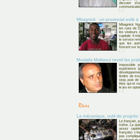
discuter d’
communicatio
(...)
Mbagnick : un provincial exilé à
Mbagnick Ng
les rues de 
les visiteurs
capitale. Il mi
le service re
que les autr
foncent sur to
(...)
Mostafa Mattaoui revoit les pra
Impossible 
expérience qu
développemen
tirelire de t
stop, puis de
êtes qui et vo
le jeu en optan
(...)
La mécanique, outil de progrès 
Le
français
, p
traîne. La qui
assez rapid
français) c’e
pas compliqué
on répare et 