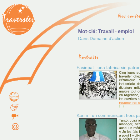
Mot-clé: Travail - emploi
Dans Domaine d’action
Fasinpat : una fabrica sin patron
Cinq jours s
travailler ch
céramique d
industrielle 
dictature mil
malgré tout qu
en Argentine, 
les ouvriers s
resumen en c
(...)
Karim : un communicant hors pa
Tantôt cuisini
manager, séd
aussi un médi
« Je les fais 
à point ! » dit
à goûter ce 