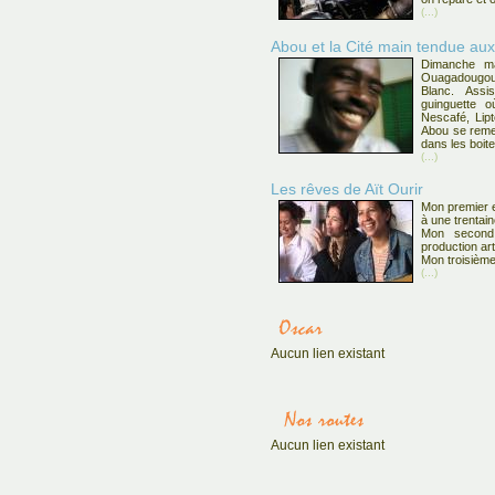
(...)
Abou et la Cité main tendue au
Dimanche ma
Ouagadougou, 
Blanc. Assi
guinguette 
Nescafé, Lipt
Abou se remet
dans les boite
(...)
Les rêves de Aït Ourir
Mon premier e
à une trentai
Mon second
production art
Mon troisième
(...)
Aucun lien existant
Aucun lien existant