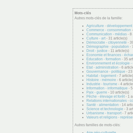
Mots-clés
Autres mots-clés de la famille:
Agriculture - développement 
Commerce - consommation
-
Communication - médias
- 8 
Culture - art
- 31 article(s)
Démocratie - citoyenneté
- 39
Démographie - population
- 
Droit - justice
- 11 article(s)
Economie et finances - éch
Education - formation
- 35 art
Environnement et écologie -
Etat - administration
- 6 articl
Gouvernance - politique
- 23 
Habitat - logement
- 7 article
Histoire - mémoire
- 6 article
Industrie - tourisme
- 4 article
Information - informatique
- 5
Paix - guerre
- 10 article(s)
Pêche - élevage et forêt
- 1 a
Relations internationales - c
Santé - alimentation
- 14 arti
Science et technologie
- 3 ar
Urbanisme - transport
- 7 arti
Valeurs et religions - représ
Autres familles de mots-clés:
Aire géo-culturelle