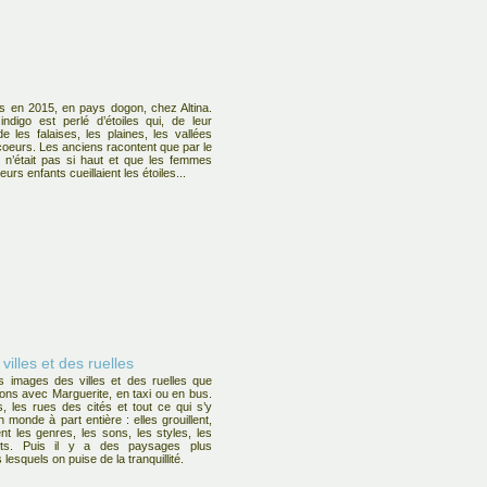
en 2015, en pays dogon, chez Altina.
indigo est perlé d’étoiles qui, de leur
de les falaises, les plaines, les vallées
 coeurs. Les anciens racontent que par le
l n’était pas si haut et que les femmes
urs enfants cueillaient les étoiles...
illes et des ruelles
s images des villes et des ruelles que
ns avec Marguerite, en taxi ou en bus.
s, les rues des cités et tout ce qui s’y
 monde à part entière : elles grouillent,
nt les genres, les sons, les styles, les
ts. Puis il y a des paysages plus
 lesquels on puise de la tranquillité.