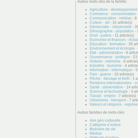
Autres mots-clés de la famille:
Agriculture - développement 
Commerce - consommation
-
Communication - médias
- 8 
Culture - art
- 31 article(s)
Démocratie - citoyenneté
- 39
Démographie - population
- 
Droit - justice
- 11 article(s)
Economie et finances - éch
Education - formation
- 35 art
Environnement et écologie -
Etat - administration
- 6 articl
Gouvernance - politique
- 23 
Histoire - mémoire
- 6 article
Industrie - tourisme
- 4 article
Information - informatique
- 5
Paix - guerre
- 10 article(s)
Pêche - élevage et forêt
- 1 a
Relations internationales - c
Santé - alimentation
- 14 arti
Science et technologie
- 3 ar
Travail - emploi
- 7 article(s)
Urbanisme - transport
- 7 arti
Valeurs et religions - représ
Autres familles de mots-clés:
Aire géo-culturelle
Catégorie d’acteur
Itinéraire de vie
Médias
Méthode d’action