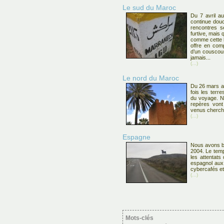
Le sud du Maroc
Du 7 avril au
continue dou
rencontres se
furtive, mais 
comme cette b
offre en com
d’un couscous
jamais...
(...)
Le nord du Maroc
Du 26 mars au
fois les terr
du voyage. N
repères von
venus cherche
(...)
Espagne
Nous avons b
2004. Le tem
les attentats 
espagnol aux 
cybercafés et 
(...)
Mots-clés