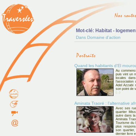
Mot-clé: Habitat - logemen
Dans Domaine d’action
Quand les habitants d’El mourouj
Au commencem
puis vint un 
locales dans
l’association
Adel Azzabi 
son point de 
(...)
Aminata Traoré : l’alternative af
Avec ses rue
quartier Mis
autre dans la
Aminata Traor
Tourisme du M
plus responsa
son quartier
dernier livre e