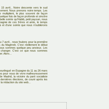
 15 avril... Notre descente vers le sud
cement. Nous prenons notre temps. Les
 multiplient, le plus souvent de façon
quelque fois de façon profonde et sincère
elle soirée qu’Habib, petit paysan, nous
pagnie de ces frères et amis, le temps
 et d’une soirée que nous n’oublierons
 7 avril... nous foulons pour la première
es du Maghreb. C’est réellement le début
ous sommes quelque peu anxieux. Les
t changer. C’est ce que nous sommes
r. Alors...
ourlingué en Espagne du 11 au 26 mars
ps pour nous de vivre malheureusement
de Madrid, la victoire du parti socialiste
dernières élections, de courir après les
la rédaction du site web...