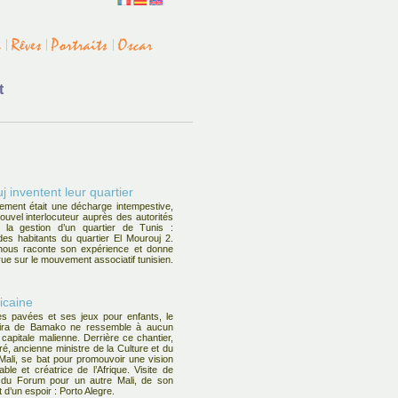
t
 inventent leur quartier
ent était une décharge intempestive,
nouvel interlocuteur auprès des autorités
 la gestion d’un quartier de Tunis :
 des habitants du quartier El Mourouj 2.
nous raconte son expérience et donne
vue sur le mouvement associatif tunisien.
ricaine
s pavées et ses jeux pour enfants, le
sira de Bamako ne ressemble à aucun
 capitale malienne. Derrière ce chantier,
é, ancienne ministre de la Culture et du
ali, se bat pour promouvoir une vision
ble et créatrice de l’Afrique. Visite de
, du Forum pour un autre Mali, de son
t d’un espoir : Porto Alegre.