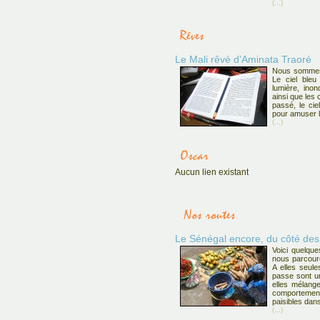
(...)
Le Mali rêvé d’Aminata Traoré
Nous sommes 
Le ciel bleu 
lumière, inon
ainsi que les
passé, le cie
pour amuser le
(...)
Aucun lien existant
Le Sénégal encore, du côté des v
Voici quelque
nous parcouro
A elles seule
passe sont un
elles mélange
comportemen
paisibles dans
(...)