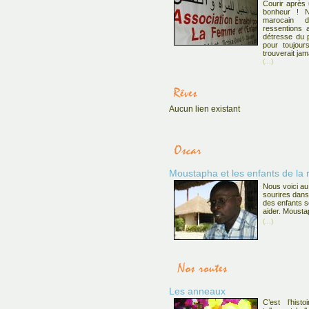
Courir après
bonheur ! 
marocain d
ressentions 
détresse du p
pour toujour
trouverait jam
(...)
Aucun lien existant
Moustapha et les enfants de la 
Nous voici au
sourires dans
des enfants s
aider. Mousta
(...)
Les anneaux
C’est l’hist