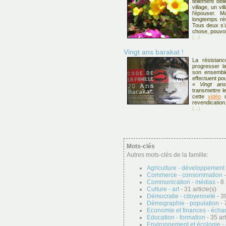
tellement be
village, un vi
l’épouser. M
longtemps ré
Tous deux s’a
chose, pouvoi
(...)
Vingt ans barakat !
La résistan
progresser la
son ensemble
effectuent pou
« Vingt an
transmettre l
cette
vidéo
q
revendication
(...)
Mots-clés
Autres mots-clés de la famille:
Agriculture - développement 
Commerce - consommation
-
Communication - médias
- 8 
Culture - art
- 31 article(s)
Démocratie - citoyenneté
- 39
Démographie - population
- 
Economie et finances - éch
Education - formation
- 35 art
Environnement et écologie -