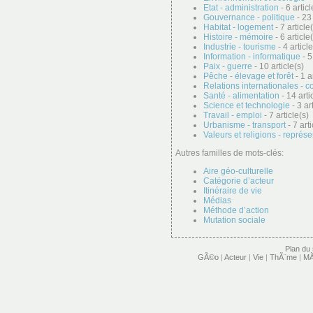
Etat - administration
- 6 articl
Gouvernance - politique
- 23 
Habitat - logement
- 7 article
Histoire - mémoire
- 6 article
Industrie - tourisme
- 4 article
Information - informatique
- 5
Paix - guerre
- 10 article(s)
Pêche - élevage et forêt
- 1 a
Relations internationales - c
Santé - alimentation
- 14 arti
Science et technologie
- 3 ar
Travail - emploi
- 7 article(s)
Urbanisme - transport
- 7 arti
Valeurs et religions - représ
Autres familles de mots-clés:
Aire géo-culturelle
Catégorie d’acteur
Itinéraire de vie
Médias
Méthode d’action
Mutation sociale
Plan du 
GÃ©o
|
Acteur
|
Vie
|
ThÃ¨me
|
MÃ