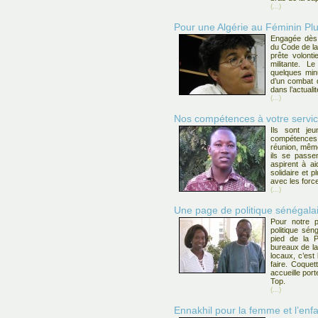
(...)
Pour une Algérie au Féminin Plur
Engagée dès 
du Code de la
prête volont
militante. L
quelques min
d’un combat 
dans l’actuali
(...)
Nos compétences à votre servi
Ils sont je
compétences 
réunion, même
ils se passe
aspirent à ai
solidaire et 
avec les forc
(...)
Une page de politique sénégal
Pour notre 
politique sé
pied de la P
bureaux de l
locaux, c’est
faire. Coquett
accueille por
Top.
(...)
Ennakhil pour la femme et l’enf