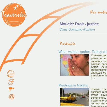
Mot-clé: Droit - justice
Dans Domaine d’action
When women gather, Turkey c
Comment perm
prises de déc
capacités de
politique pa
Selma Acune
indépendan
appuyant les 
transformer l
(...)
Meetings in Ankara
Turquie. Es
quelques rech
avons ouve
comprendre, d
machinerie so
de bord de ce
bras de la cap