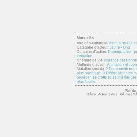
Mots-clés
Aire géo-culturelle:
Afrique de l’Oues
Catégorie d’acteur:
Jeune
-
Ong
Domaine d’action:
Démographie - p
formation
Itinéraire de vie:
Attirance passionne
Méthode d’action:
Animation et coor
Mutation sociale:
2 Promouvoir une s
plus pacifique
-
3 Rééquilibrer les 
protéger les droits et les intérêts d
plus faibles
Plan du 
GÃ©o
|
Acteur
|
Vie
|
ThÃ¨me
|
MÃ