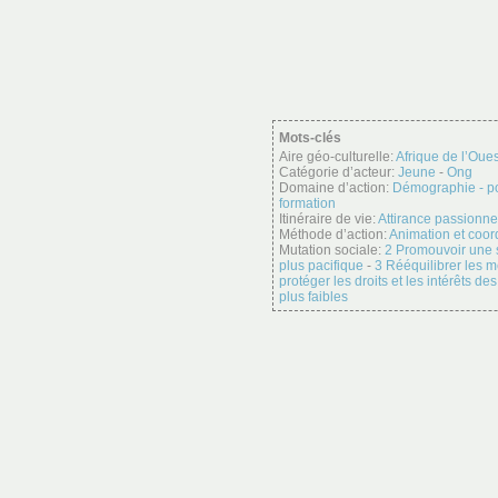
Mots-clés
Aire géo-culturelle:
Afrique de l’Oues
Catégorie d’acteur:
Jeune
-
Ong
Domaine d’action:
Démographie - p
formation
Itinéraire de vie:
Attirance passionne
Méthode d’action:
Animation et coor
Mutation sociale:
2 Promouvoir une s
plus pacifique
-
3 Rééquilibrer les 
protéger les droits et les intérêts d
plus faibles