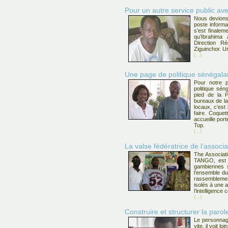
Pour un autre service public av
Nous devions
poste inform
s’est finaleme
qu’Ibrahima 
Direction R
Ziguinchor. U
(...)
Une page de politique sénégal
Pour notre 
politique sé
pied de la P
bureaux de l
locaux, c’est
faire. Coquett
accueille por
Top.
(...)
La valse fédératrice de l’asso
The Associat
TANGO, est 
gambiennes s
l’ensemble d
rassembleme
isolés à une 
l’intelligence
(...)
Construire et structurer la parol
Le personnage 
vite, il voit lo