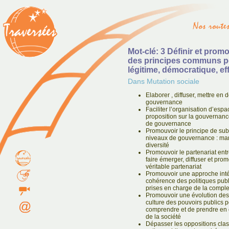
Mot-clé: 3 Définir et prom
des principes communs p
légitime, démocratique, ef
Dans Mutation sociale
Elaborer , diffuser, mettre e
gouvernance
Faciliter l’organisation d’esp
proposition sur la gouvernanc
de gouvernance
Promouvoir le principe de subsi
niveaux de gouvernance : mari
diversité
Promouvoir le partenariat entr
faire émerger, diffuser et prom
véritable partenariat
Promouvoir une approche inté
cohérence des politiques pub
prises en charge de la comple
Promouvoir une évolution des 
culture des pouvoirs publics p
comprendre et de prendre en 
de la société
Dépasser les oppositions class