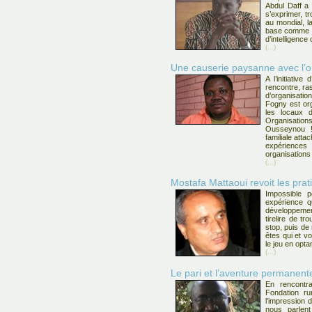
Abdul Daff a 
s’exprimer, tr
au mondial, l
base comme il
d’intelligence
(...)
Une causerie paysanne avec l’o
A l’initiati
rencontre, r
d’organisati
Fogny est org
les locaux 
Organisatio
Ousseynou ! 
familiale att
expérienc
organisation
(...)
Mostafa Mattaoui revoit les pra
Impossible 
expérience qu
développemen
tirelire de t
stop, puis de
êtes qui et vo
le jeu en optan
(...)
Le pari et l’aventure permanen
En rencont
Fondation ru
l’impression 
nous parlent