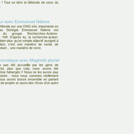
 ! Tout se tient et déborde de sens du
.
oeur avec Emmanuel Ndione
 Monde est une ONG très importante en
 au Sénégal. Emmanuel Ndione est
e du groupe Recherches-Actions-
 Yoff. D’après lui, la recherche-action-
bien plus qu’un simple objectif assigné à
tion, c’est une manière de sentir, de
évoluer... une manière de vivre.
ocratique avec Maghreb pluriel
 pas été accueillis par les gens de
riel, plus que cela, nous avons été
ême hébergés !! Nous ne les avons pas
oisés : nous nous sommes réellement
nous avons bossé ensemble en parlant
de projets et aussi des rêves d’un autre