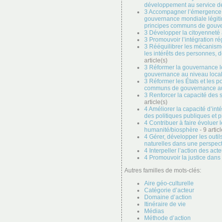
développement au service de
3 Accompagner l’émergence
gouvernance mondiale légitim
principes communs de gouve
3 Développer la citoyenneté 
3 Promouvoir l’intégration r
3 Rééquilibrer les mécanisme
les intérêts des personnes, d
article(s)
3 Réformer la gouvernance l
gouvernance au niveau loca
3 Réformer les États et les p
communs de gouvernance au
3 Renforcer la capacité des s
article(s)
4 Améliorer la capacité d’in
des politiques publiques et p
4 Contribuer à faire évoluer 
humanité/biosphère
- 9 articl
4 Gérer, développer les outil
naturelles dans une perspec
4 Interpeller l’action des act
4 Promouvoir la justice dan
Autres familles de mots-clés:
Aire géo-culturelle
Catégorie d’acteur
Domaine d’action
Itinéraire de vie
Médias
Méthode d’action