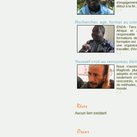
d’engagement
début à la fin..
(...)
Rechercher, agir, former au c
ENDA - Tiers
Afrique et
responsabl
formations de
formation est 
une organisa
travailler, d’
(...)
Youssef croit au renouveau dém
Nous n’avons
Maghreb plu
adoptés et m
seulement cr
rencontrés, 
de méthodes, 
monde.
(...)
Aucun lien existant