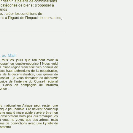
r définir la palette de combinaisons
 catégories de biens : s’opposer à
hands
s : créer les conditions de
s à l’égard de l’impact de leurs actes,
 au Mali
 tous les jours que l’on peut avoir la
usser un double-cocorico ! Nous voici
 d’une région française bien connus de
es haut-techniciens de la coopération,
 de la décentralisation, des génies du
ossier... je vous demande de découvrir
quipe de l’antenne du Conseil régional
e Calais en compagnie de Ibrahima
rico !
rc national en Afrique peut rester une
elque peu banale. Elle devient beaucoup
ante quand notre guide s’avère être non
observateur hors-pair qui remarque les
ù vous ne voyez que des arbres, mais
me de convictions avec une kyrielle de
nsmettre.