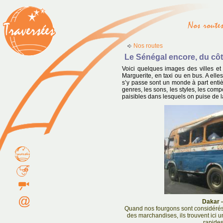
Nos routes
Le Sénégal encore, du côté
Voici quelques images des villes e
Marguerite, en taxi ou en bus. A elles
s’y passe sont un monde à part entièr
genres, les sons, les styles, les com
paisibles dans lesquels on puise de la
Dakar -
Quand nos fourgons sont considérés 
des marchandises, ils trouvent ici 
rapides