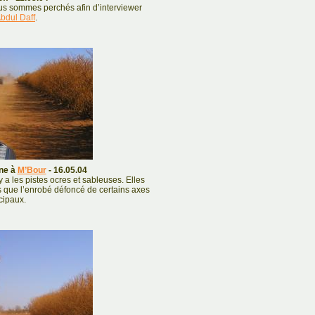
us sommes perchés afin d’interviewer
Abdul Daff
.
ène à
M’Bour
- 16.05.04
 a les pistes ocres et sableuses. Elles
s que l’enrobé défoncé de certains axes
cipaux.