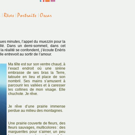
uelques minutes, l’appel du muezzin pour la
illé. Dans un demi-sommeil, dans cet
la réalité se confondent, j’écoute Enèris
 entrevoit au sortir de l’amour.
Ma tête est sur son ventre chaud, à
l’exact endroit où une sirène
embrasse de ses bras la Terre,
tatouée en lieu et place de son
nombril. Ses mains s’amusent à
parcourir les vallées et à caresser
les collines de mon visage. Elle
chuchote. Je rêve.
Je rêve d’une prairie immense
perdue au milieu des montagnes.
Une prairie couverte de fleurs, des
fleurs sauvages, multicolores : des
marguerites pour s’aimer, un peu