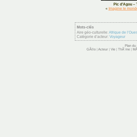
Pic d’Agou – 
«
Imagine le mond
Mots-clés
Aire géo-culturelle:
Afrique de l’Oues
Catégorie d’acteur:
Voyageur
Plan du 
GÃ©o
|
Acteur
|
Vie
|
ThÃ¨me
|
MÃ