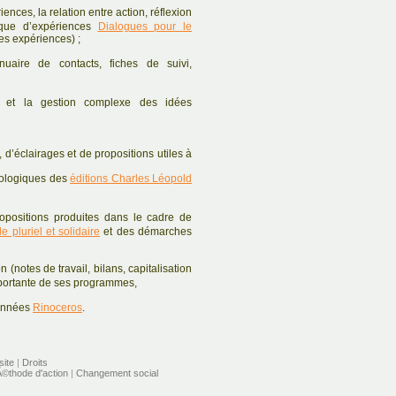
ences, la relation entre action, réflexion
que d’expériences
Dialogues pour le
des expériences) ;
uaire de contacts, fiches de suivi,
on et la gestion complexe des idées
 d’éclairages et de propositions utiles à
dologiques des
éditions Charles Léopold
opositions produites dans le cadre de
 pluriel et solidaire
et des démarches
 (notes de travail, bilans, capitalisation
mportante de ses programmes,
données
Rinoceros
.
site
|
Droits
©thode d'action
|
Changement social