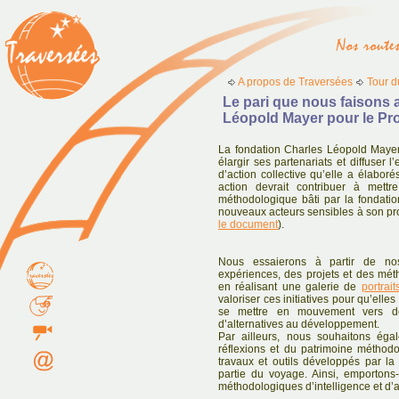
A propos de Traversées
Tour 
Le pari que nous faisons 
Léopold Mayer pour le Pr
La fondation Charles Léopold Maye
élargir ses partenariats et diffuser
d’action collective qu’elle a élabor
action devrait contribuer à mettr
méthodologique bâti par la fondatio
nouveaux acteurs sensibles à son pro
le document
).
Nous essaierons à partir de n
expériences, des projets et des mét
en réalisant une galerie de
portrait
valoriser ces initiatives pour qu’elles 
se mettre en mouvement vers de 
d’alternatives au développement.
Par ailleurs, nous souhaitons éga
réflexions et du patrimoine méthodo
travaux et outils développés par la
partie du voyage. Ainsi, emportons
méthodologiques d’intelligence et d’ac