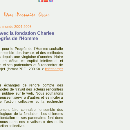
du monde 2004-2008
avec la fondation Charles
ogrès de l’Homme
r pour le Progrès de l’Homme souhaite
 l’ensemble des travaux et des méthodes
és depuis une vingtaine d’années. Notre
e en débat ce capital intellectuel et
n et ses partenaires et à rencontrer de
jet. (format PDF - 200 Ko ->
télécharger
os échanges de rendre compte des
hodes de travail des acteurs rencontrés
s
publiée sur le web. Nous souhaitons
puissent servir à d’autres et les inciter à
l’action collective et la recherche
lement faire connaître l’ensemble des
logique de la fondation. Les différents
 fondation et ses partenaires font donc
-nous dans nos « valises » des outils
tion collectives :