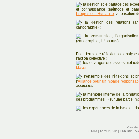
la gestion et le partage des expéri
et connaissance (méthode et ban
Progrès de l’Humanité
, valorisation 
la gestion des relations (ann
cartographie) ;
la construction, l’organisati
(cartographie, thésaurus).
Et en terme de réflexions, d’analyses,
l’action collective :
les ouvrages et dossiers métho
Mayer
,
l’ensemble des réflexions et pr
l’
Alliance pour un monde responsable
associées,
la mémoire interne de la fondation
des programmes...) sur une partie i
les expériences de la base de 
Plan du 
GÃ©o
|
Acteur
|
Vie
|
ThÃ¨me
|
MÃ