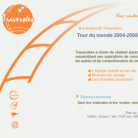
A propos de Traversées
Tour du monde 2004-2008
Traversées a choisi de réaliser dura
rassemblant ses aspirations de constr
les autres et de compréhension du m
L’équipe mobile et son sac
Itinéraire du voyage
Les chantiers poursuivis
Remerciements
Sans leur implication et leur soutien, no
(...)
Plan du 
GÃ©o
|
Acteur
|
Vie
|
ThÃ¨me
|
MÃ