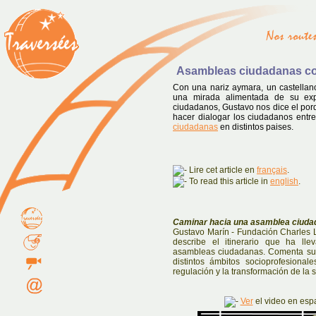
Asambleas ciudadanas co
Con una nariz aymara, un castellano
una mirada alimentada de su expe
ciudadanos, Gustavo nos dice el por
hacer dialogar los ciudadanos entre
ciudadanas
en distintos paises.
Lire cet article en
français
.
To read this article in
english
.
Caminar hacia una asamblea ciuda
Gustavo Marín - Fundación Charles 
describe el itinerario que ha ll
asambleas ciudadanas. Comenta su 
distintos ámbitos socioprofesional
regulación y la transformación de la 
Ver
el video en esp