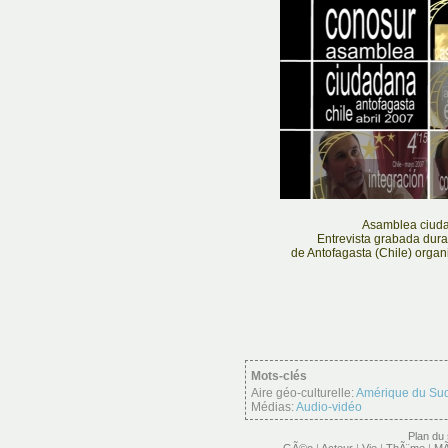
Asamblea ciud
Entrevista grabada dura
de Antofagasta (Chile) organ
Mots-clés
Aire géo-culturelle:
Amérique du Su
Médias:
Audio-vidéo
Plan du 