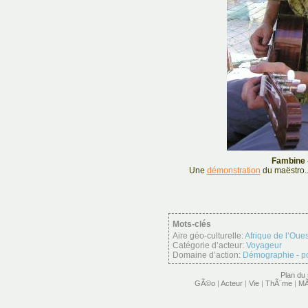
Fambine -
Une
démonstration
du maëstro...
Mots-clés
Aire géo-culturelle:
Afrique de l’Oues
Catégorie d’acteur:
Voyageur
Domaine d’action:
Démographie - p
Plan du 
GÃ©o
|
Acteur
|
Vie
|
ThÃ¨me
|
MÃ