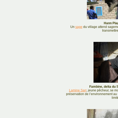
Hann Plag
Un
sage
du village attend sageme
transmettre
Fambine, delta du 
Lamine Sarr
, jeune pêcheur, se m
préservation de l’environnement a
limi