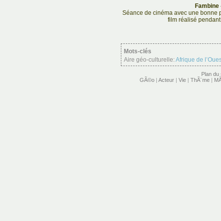
Fambine -
Séance de cinéma avec une bonne par
film réalisé pendant
Mots-clés
Aire géo-culturelle:
Afrique de l’Oues
Plan du 
GÃ©o
|
Acteur
|
Vie
|
ThÃ¨me
|
MÃ