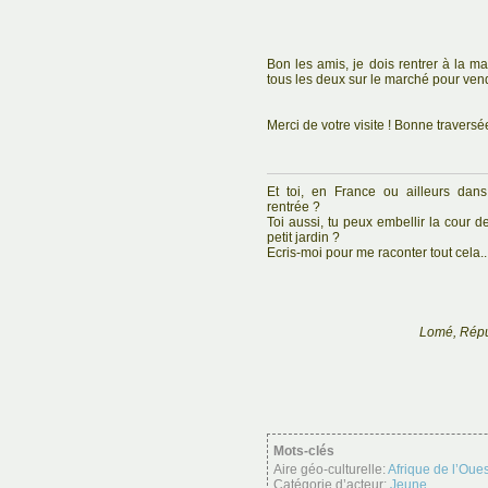
Bon les amis, je dois rentrer à la m
tous les deux sur le marché pour ven
Merci de votre visite ! Bonne traversée
Et toi, en France ou ailleurs da
rentrée ?
Toi aussi, tu peux embellir la cour 
petit jardin ?
Ecris-moi pour me raconter tout cela... 
Lomé, Répu
Mots-clés
Aire géo-culturelle:
Afrique de l’Oues
Catégorie d’acteur:
Jeune