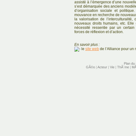
assisté à l’émergence d’une nouvelle 
s’est démarquée des anciens modèl
d’organisation sociale et politiqu
mouvance en recherche de nouveaux 
la valorisation de l’interculturalité
nouveaux droits humains, etc. Ell
nécessité ressentie par un certai
forces de réflexion et d’action.
En savoir plus :
le
site web
de l’Alliance pour un 
Plan du 
GÃ©o
|
Acteur
|
Vie
|
ThÃ¨me
|
MÃ