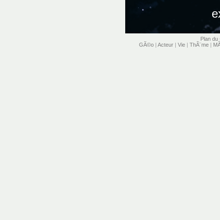
Plan du 
GÃ©o
|
Acteur
|
Vie
|
ThÃ¨me
|
MÃ