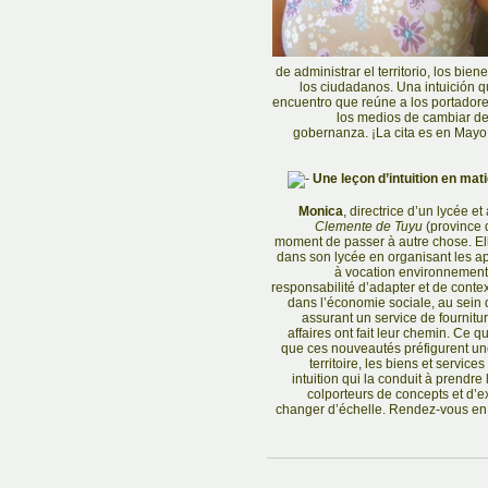
de administrar el territorio, los bien
los ciudadanos. Una intuición q
encuentro que reúne a los portadore
los medios de cambiar de
gobernanza. ¡La cita es en Mayo
Une leçon d’intuition en mati
Monica
, directrice d’un lycée e
Clemente de Tuyu
(province d
moment de passer à autre chose. Ell
dans son lycée en organisant les ap
à vocation environnementa
responsabilité d’adapter et de cont
dans l’économie sociale, au sein
assurant un service de fournitu
affaires ont fait leur chemin. Ce q
que ces nouveautés préfigurent une
territoire, les biens et service
intuition qui la conduit à prendre 
colporteurs de concepts et d’
changer d’échelle. Rendez-vous en 