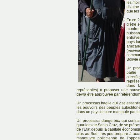
les moin
dizaine
que les
En ce 20
d’être 
montrer
puissan
entrave
pays la
amical
(
movimi
commun
Bolivie
Un pro
parti
constit
représe
dans l
représentés) à proposer une nouvel
devra être approuvée par référendum
Un processus fragile qui vise essenti
les pouvoirs des peuples autochtones
dans un pays encore manipulé par les 
Un processus dangereux qui contrar
quartiers de Santa Cruz, de se préo
de l’Etat depuis la capitale économiqu
plus au Sud, très peu préparé à acc
manœuvre politicienne de l’opposi