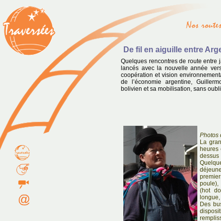
De fil en aiguille entre Arg
Quelques rencontres de route entre ja
lancés avec la nouvelle année vers 
coopération et vision environnementa
de l’économie argentine, Guillerm
bolivien et sa mobilisation, sans oubli
Photos
La grand
heures 
dessus
Quelqu
déjeune
premier
poule)
(hot d
longue,
Des bus
dispos
remplis