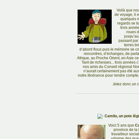
Voilà que no
de voyage, il 
quelques mi
regards se t
trois anné
roues 
jusqu’au
passant par 
terres b
d’abord flous puis le mémoire se co
rencontres, d’échanges, de part
Afrique, au Proche Orient, en Asie c
Tant de richesses... trois années c
nos amis du Conseil régional Nor
n’aurait certainement pas été a
notre itinérance pour rendre compte,
Jetez donc un 
Camilo, un pote lé
Voici 5 ans que
C
province de la 
travailleur soci
urbaine des quart