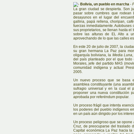
Bolivia, un pueblo en marcha
-
La gran ciudad se despierta. Son j
pasar sobre cumbres que rodean La
desayunos en el lugar del encuent
gallina, papá rellena, choripan, caf
fuerzas inmediatamente. Autobuses de
sus proprietarios, se llenan hasta el
sobre las alturas de EL Alto a 
aprovechando de lo que las calles es
En este 20 de julio de 2007, la ciuda
su gran hermana La Paz para monst
oligarquía boliviana, la
Media Luna
,
del país planteado por el que todo
Morales, jefe del partido MAS (movim
comunidad indígena y actual Pres
2005.
Un nuevo proceso que se basa e
asamblea constituyante (una asambl
sufragio universal y en la cual el
proponer una nueva constitución 
aprobada por referéndum popular.
Un proceso frágil que intenta esenci
los poderes del pueblo indígenos en
en un país aún dirigido por los intere
Un proceso peligroso que se opone 
Cruz, de preocuparse del traslado d
Capital económica La Paz hacia la 