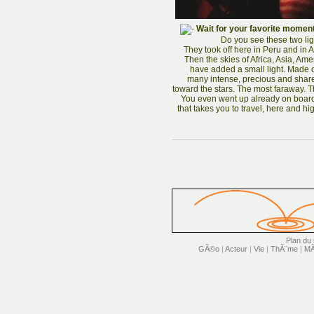
Wait for your favorite moment 
Do you see these two ligh
They took off here in Peru and in 
Then the skies of Africa, Asia, Am
have added a small light. Made of
many intense, precious and shared
toward the stars. The most faraway. T
You even went up already on board.
that takes you to travel, here and hi
Plan du 
GÃ©o
|
Acteur
|
Vie
|
ThÃ¨me
|
MÃ