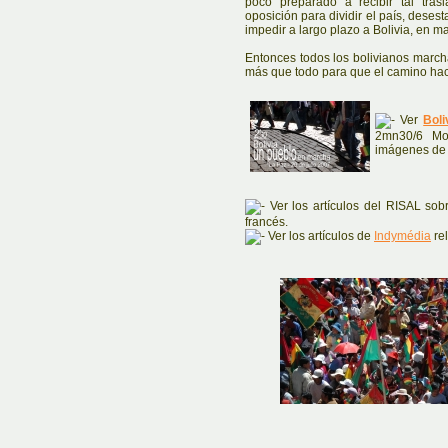
poco preparado a recibir tal trasl
oposición para dividir el país, deses
impedir a largo plazo a Bolivia, en ma
Entonces todos los bolivianos marc
más que todo para que el camino hacia
Ver
Boli
2mn30/6 Mo,
imágenes d
Ver los artículos del RISAL so
francés.
Ver los artículos de
Indymédia
rel