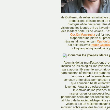
de Guillermo de relier les initiatives
propositions puis de tenter de
dialogue et de décisions. Une des
vision que les jeunes ont de l’avenir
des leaders porteurs de visions. C’
Opción Venezuela
qui l’a mobi
d’apporter une pierre au proce
réseau latino-américain
Opción L
par ailleurs avec
Poder Ciudad
politiques publiques et de la 
Conectar los jóvenes líderes 
Además de las manifestaciones reg
incluso de los colegios, los jóvene
para aportar libremente su contribu
para hacerse oír frente a las grande
normas - particularmente en 
conocen entre ellas, permanecen a
que anuncian hasta el hartaz
juventud. A partir de esta situaci
iniciativas de los jóvenes, 
insertarlos en los procesos lo
prioridades sería abrir el debate sob
el futuro de la sociedad Argentina y
visiones. En un reciente encuen
movilizó sobre esta idea la cual le p