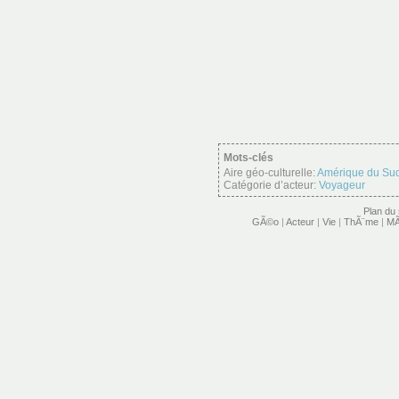
Mots-clés
Aire géo-culturelle:
Amérique du Su
Catégorie d’acteur:
Voyageur
Plan du 
GÃ©o
|
Acteur
|
Vie
|
ThÃ¨me
|
MÃ