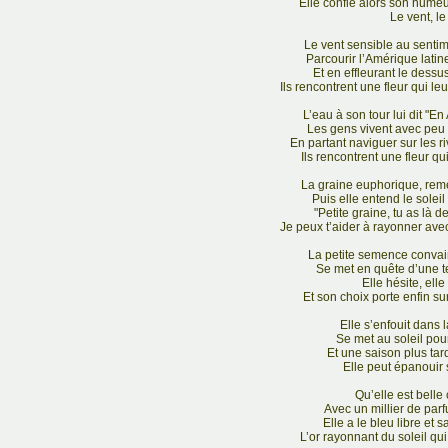
Elle confie alors son hume
Le vent, le 
Le vent sensible au sentime
Parcourir l’Amérique latine
Et en effleurant le dessus
Ils rencontrent une fleur qui l
L’eau à son tour lui dit "En
Les gens vivent avec peu m
En partant naviguer sur les 
Ils rencontrent une fleur q
La graine euphorique, remerc
Puis elle entend le sole
"Petite graine, tu as là 
Je peux t’aider à rayonner avec 
La petite semence convai
Se met en quête d’une te
Elle hésite, ell
Et son choix porte enfin sur
Elle s’enfouit dans 
Se met au soleil pou
Et une saison plus tar
Elle peut épanouir 
Qu’elle est belle 
Avec un millier de parf
Elle a le bleu libre et 
L’or rayonnant du soleil qu