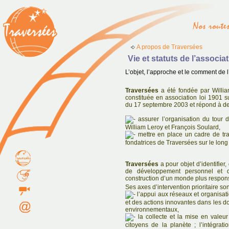
A propos de Traversées
Vie et statuts de l’associ
L’objet, l’approche et le comment de 
Traversées
a été fondée par William
constituée en association loi 1901 s
du 17 septembre 2003 et répond à de
assurer l’organisation du tour
William Leroy et François Soulard,
mettre en place un cadre de trav
fondatrices de Traversées sur le long
Traversées
a pour objet d’identifier, 
de développement personnel et d
construction d’un monde plus respons
Ses axes d’intervention prioritaire son
l’appui aux réseaux et organisat
et des actions innovantes dans les d
environnementaux,
la collecte et la mise en valeu
citoyens de la planète ; l’intégrat