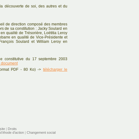
la découverte de soi, des autres et du
nseil de direction composé des membres
rs de sa constitution : Jacky Soulard en
 en qualité de Trésorière, Loëtitia Leroy
ebarre en qualité de Vice-Présidente et
 François Soulard et William Leroy en
e constitutive du 17 septembre 2003
e document
 (format PDF - 80 Ko) ->
télécharger le
site
|
Droits
©thode d'action
|
Changement social