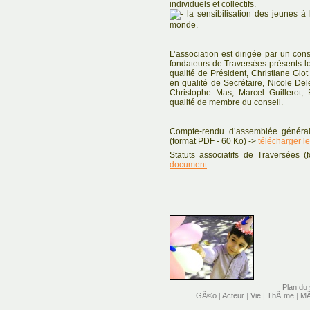
individuels et collectifs.
la sensibilisation des jeunes à 
monde.
L’association est dirigée par un co
fondateurs de Traversées présents lo
qualité de Président, Christiane Giot
en qualité de Secrétaire, Nicole Del
Christophe Mas, Marcel Guillerot,
qualité de membre du conseil.
Compte-rendu d’assemblée général
(format PDF - 60 Ko) ->
télécharger l
Statuts associatifs de Traversées
document
Plan du 
GÃ©o
|
Acteur
|
Vie
|
ThÃ¨me
|
MÃ