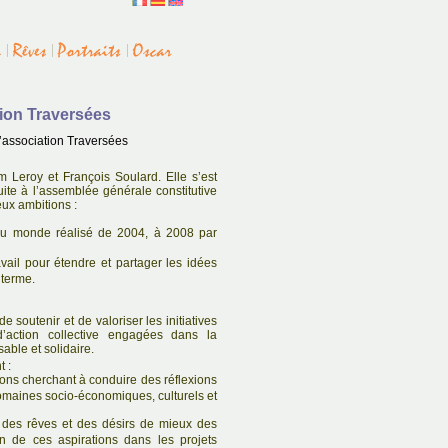
ation Traversées
l’association Traversées
 Leroy et François Soulard. Elle s’est
uite à l’assemblée générale constitutive
ux ambitions :
 du monde réalisé de 2004, à 2008 par
ail pour étendre et partager les idées
 terme.
de soutenir et de valoriser les initiatives
’action collective engagées dans la
able et solidaire.
t :
ions cherchant à conduire des réflexions
omaines socio-économiques, culturels et
r des rêves et des désirs de mieux des
ion de ces aspirations dans les projets