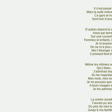
Il s’est pass
Mais la suite relèv
Ce gars et m
Sont loin d’avoi
D’autres étaient là
Assis par terre
Sur une couvert
Femmes et enfants, 
Je m’asseoi
On ne m’a plus 
Moi l’étranger à
Comment font-il
Même les mômes on
Qui j’étais,
J’admirais le
Ils me regarda
Mes mots, mes mai
Je ne pouvais que
A leurs visages 
Je les admirai
La soirée aurait
J’aurais pu ais
Du pire de mes to
Jusqu’à ma famill