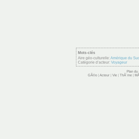
Mots-clés
Aire géo-culturelle:
Amérique du Su
Catégorie d’acteur:
Voyageur
Plan du 
GÃ©o
|
Acteur
|
Vie
|
ThÃ¨me
|
MÃ