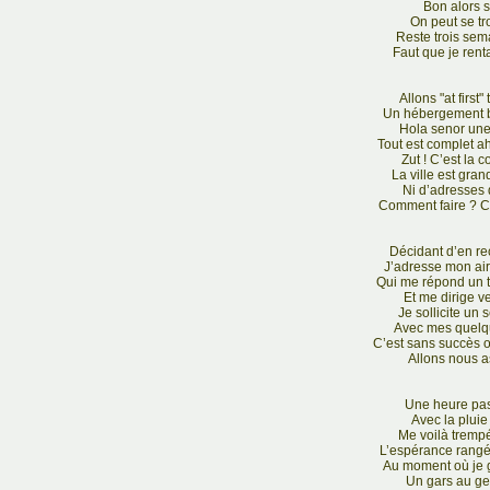
Bon alors s
On peut se t
Reste trois sem
Faut que je ren
Allons "at first"
Un hébergement b
Hola senor un
Tout est complet ah
Zut ! C’est la c
La ville est gran
Ni d’adresses
Comment faire ? C’es
Décidant d’en re
J’adresse mon ai
Qui me répond un 
Et me dirige ve
Je sollicite u
Avec mes quelq
C’est sans succès 
Allons nous as
Une heure pass
Avec la plui
Me voilà trempé
L’espérance rangé
Au moment où je 
Un gars au ge