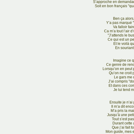
S’approche en demandant
Soit en bon français "q
Ben ça alors, 
Y’a pas marqué "
Va falloir fai
Ca m’a tout l’air 
"J’attends le bus
Ce qui est un pe
Et le voilà q
En souriant 
Imagine ce q
Ce genre de renc
Lorsqu’on en peut p
Qu’on ne croit p
Le gars me d
J’ai compris "d
Et dans ces con
Je lui tend m
Ensuite je n’ai 
Il m’a dit enco
M’a pris la ma
Jusqu’à une pet
Tout s’est pas
Durant cette 
Que j’ai fait
Mon guide, mes e