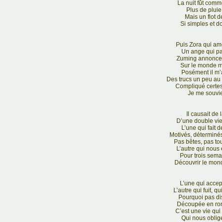
La nuit fût comm
Plus de pluie
Mais un flot 
Si simples et 
Puis Zora qui am
Un ange qui pa
Zuming annonce q
Sur le monde me
Posément il m’
Des trucs un peu au
Compliqué certes 
Je me souvie
Il causait de
D’une double vi
L’une qui fait 
Motivés, déterminé
Pas bêtes, pas tou
L’autre qui nous 
Pour trois semai
Découvrir le mon
L’une qui accept
L’autre qui fuit, q
Pourquoi pas dis
Découpée en ronde
C’est une vie qui
Qui nous oblig