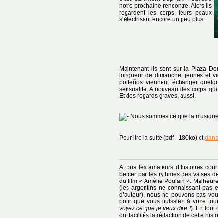
notre prochaine rencontre. Alors ils
regardent les corps, leurs peaux
s’électrisant encore un peu plus.
Maintenant ils sont sur la Plaza Do
longueur de dimanche, jeunes et vie
porteños viennent échanger quelq
sensualité. A nouveau des corps qui v
Et des regards graves, aussi.
Nous sommes ce que la musique fa
Pour lire la suite (pdf - 180ko) et
dans
A tous les amateurs d’histoires cour
bercer par les rythmes des valses de
du film « Amélie Poulain ». Malheur
(les argentins ne connaissant pas e
d’auteur), nous ne pouvons pas vou
pour que vous puissiez à votre tou
voyez ce que je veux dire !
). En tout
ont facilités la rédaction de cette histo