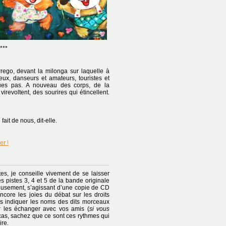
***
rrego, devant la milonga sur laquelle à
ux, danseurs et amateurs, touristes et
ues pas. A nouveau des corps, de la
irevoltent, des sourires qui étincellent.
it de nous, dit-elle.
er !
tes, je conseille vivement de se laisser
s pistes 3, 4 et 5 de la bande originale
eusement, s’agissant d’une copie de CD
ncore les joies du débat sur les droits
s indiquer les noms des dits morceaux
r les échanger avec vos amis (
si vous
 cas, sachez que ce sont ces rythmes qui
ire.