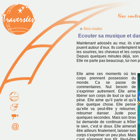
Nos routes
Ecouter sa musique et dan
Maintenant adossés au mur, ils s’a
jouent autour d’eux. Ils contemplent 
les sourires, les cheveux et les corps
Depuis quelques minutes déjà, son br
Elle ne parle pas beaucoup, lui non pl
Elle aime ces moments où les
corps prennent possession du
monde. Ca se passe de
commentaires. Nul besoin de
s’exprimer autrement. Elle aime
libérer son corps de tout ce qui lui
pèse. Elle aime qu’il parle et qu’il
dise quelque chose. Elle pense
qu’elle va peut-être y retourner,
retourner danser. Juste pour
quelques secondes. Mais son bras
lui demande de continuer a frôler
le sien, c’est si doux. Elle aimerait
être ailleurs finalement, laisser son
corps s’exprimer un peu plus. Mais
c’est sûrement trop tôt. Peut-être