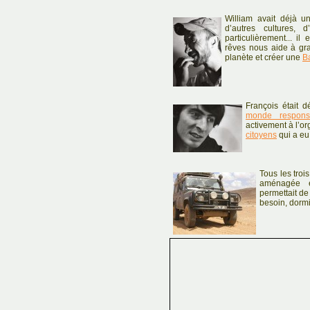
William avait déjà u
d’autres cultures, 
particulièrement... i
rêves nous aide à gran
planète et créer une
B
François était d
monde respons
activement à l’o
citoyens
qui a eu
Tous les troi
aménagée e
permettait de 
besoin, dormir