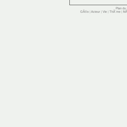
Plan du 
GÃ©o
|
Acteur
|
Vie
|
ThÃ¨me
|
MÃ