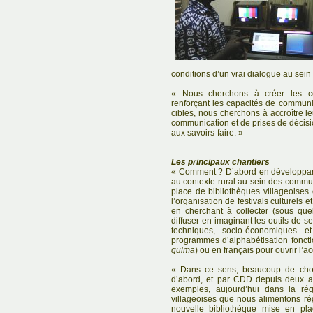
conditions d’un vrai dialogue au sei
« Nous cherchons à créer les co
renforçant les capacités de commun
cibles, nous cherchons à accroître l
communication et de prises de décisi
aux savoirs-faire. »
Les principaux chantiers
« Comment ? D’abord en développan
au contexte rural au sein des commun
place de bibliothèques villageoises
l’organisation de festivals culturels e
en cherchant à collecter (sous quel
diffuser en imaginant les outils de s
techniques, socio-économiques et
programmes d’alphabétisation foncti
gulma
) ou en français pour ouvrir l
« Dans ce sens, beaucoup de chos
d’abord, et par CDD depuis deux a
exemples, aujourd’hui dans la ré
villageoises que nous alimentons r
nouvelle bibliothèque mise en pl