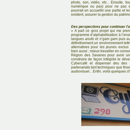
photo, son, vidéo, etc... Ensuite, to
numérique ou pas) pour ne pas s
pourrait en accueillir une partie et l
existent, assurer la gestion du patrimo
Des perspectives pour continuer l’a
« A part ce gros projet qui me pren
programme d’alphabétisation à l’en
langues
anufo
et
n’gam gam
puis au
définitivement un environnement lett
alternatives pour les jeunes exclus
bien aussi ; mieux travailler en
conso
Région des Savanes pour avoir une 
construire de façon intégrée le dév
Cybercafé et dispenser des des f
partenariats tant techniques que fin
audiovisuel... Enfin, voilà quelques ch