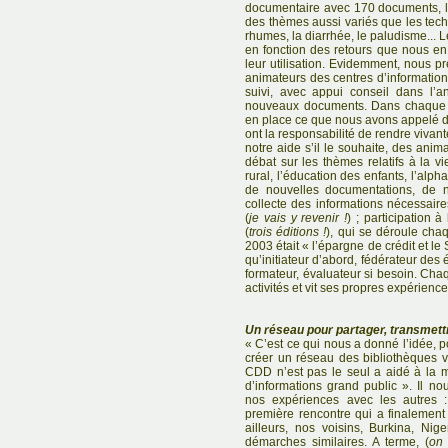
documentaire avec 170 documents, l
des thèmes aussi variés que les techn
rhumes, la diarrhée, le paludisme... L
en fonction des retours que nous en
leur utilisation. Evidemment, nous p
animateurs des centres d’information
suivi, avec appui conseil dans l’an
nouveaux documents. Dans chaque b
en place ce que nous avons appelé de
ont la responsabilité de rendre vivan
notre aide s’il le souhaite, des anima
débat sur les thèmes relatifs à la
rural, l’éducation des enfants, l’alpha
de nouvelles documentations, de n
collecte des informations nécessaire
(
je vais y revenir !
) ; participation à
(
trois éditions !
), qui se déroule ch
2003 était « l’épargne de crédit et le 
qu’initiateur d’abord, fédérateur des 
formateur, évaluateur si besoin. Ch
activités et vit ses propres expérience
Un réseau pour partager, transmettr
« C’est ce qui nous a donné l’idée, po
créer un réseau des bibliothèques 
CDD n’est pas le seul a aidé à la m
d’informations grand public ». Il no
nos expériences avec les autres
première rencontre qui a finalement 
ailleurs, nos voisins, Burkina, Ni
démarches similaires. A terme, (
on 