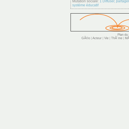
Mutation sociale:
1 Diffuser, partage
système éducatif
Plan du 
GÃ©o
|
Acteur
|
Vie
|
ThÃ¨me
|
MÃ