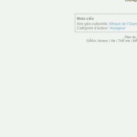
courage
Mots-clés
Aire géo-culturelle:
Afrique de l’Oues
Catégorie d’acteur:
Voyageur
Plan du 
GÃ©o
|
Acteur
|
Vie
|
ThÃ¨me
|
MÃ