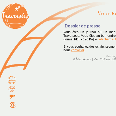
Dossier de presse
Vous êtes un journal ou un médi
Traversées. Vous êtes au bon endroi
(format PDF - 120 Ko) ->
télécharger
Si vous souhaitez des éclaircisseme
nous
contacter
.
Plan du 
GÃ©o
|
Acteur
|
Vie
|
ThÃ¨me
|
MÃ