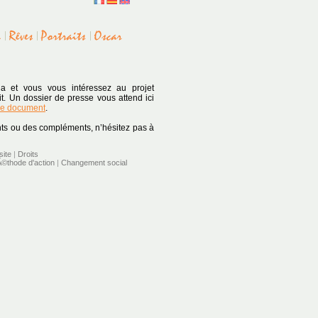
a et vous vous intéressez au projet
t. Un dossier de presse vous attend ici
 le document
.
nts ou des compléments, n’hésitez pas à
site
|
Droits
©thode d'action
|
Changement social